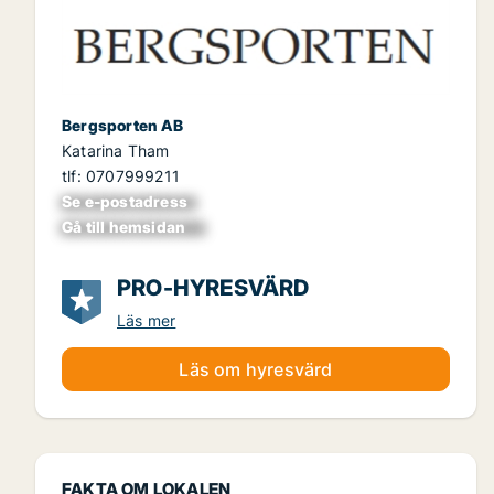
Bergsporten AB
Katarina Tham
tlf: 0707999211
Se e-postadress
xxxxxxxxxxxxxxx
Gå till hemsidan
xxxxxxxxxxxxxxxx
PRO-HYRESVÄRD
Läs mer
Läs om hyresvärd
FAKTA OM LOKALEN