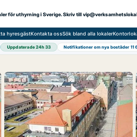
aler för uthyrning i Sverige. Skriv till vip@verksamhetslok
tta hyresgäst
Kontakta oss
Sök bland alla lokaler
Kontorlok
Uppdaterade 24h
33
Notifikationer om nya bostäder
11