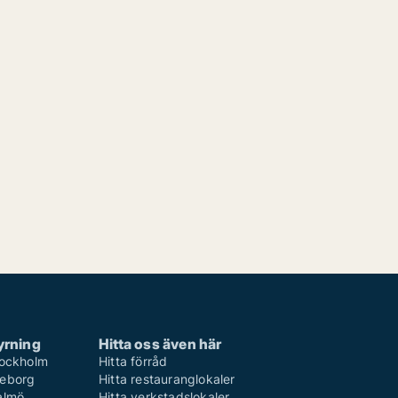
yrning
Hitta oss även här
Stockholm
Hitta förråd
teborg
Hitta restauranglokaler
Malmö
Hitta verkstadslokaler