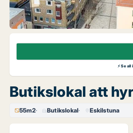
⚡ Se all
Butikslokal att hy
55m2
Butikslokal
Eskilstuna