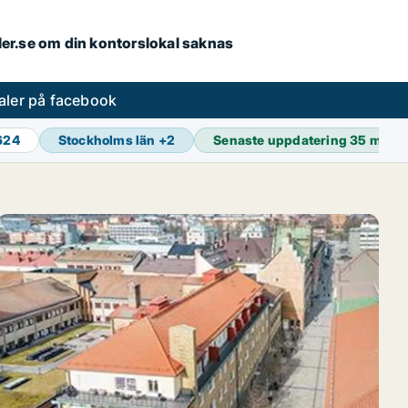
aler.se om din kontorslokal saknas
aler på facebook
 624
Stockholms län
+
2
Senaste uppdatering
35 min s