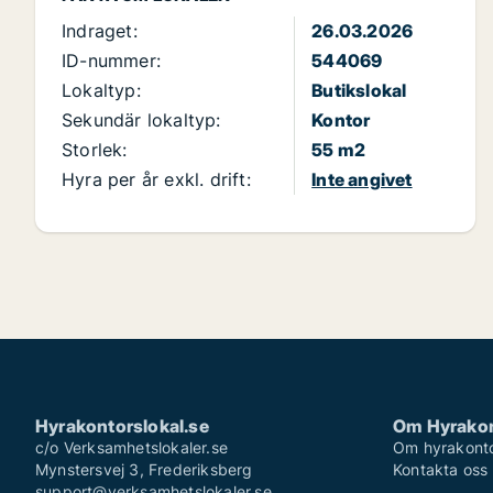
Indraget:
26.03.2026
ID-nummer:
544069
Lokaltyp:
Butikslokal
Sekundär lokaltyp:
Kontor
Storlek:
55 m2
Hyra per år exkl. drift:
Inte angivet
Hyrakontorslokal.se
Om Hyrakon
c/o Verksamhetslokaler.se
Om hyrakonto
Mynstersvej 3, Frederiksberg
Kontakta oss
support@verksamhetslokaler.se