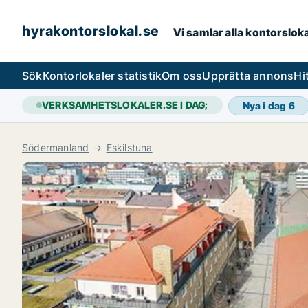
hyrakontorslokal.se
Vi samlar alla kontorslok
Sök
Kontorlokaler statistik
Om oss
Upprätta annons
Hi
VERKSAMHETSLOKALER.SE I DAG;
Nya i dag
6
Södermanland
Eskilstuna