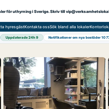
aler för uthyrning i Sverige. Skriv till vip@verksamhetslok
tta hyresgäst
Kontakta oss
Sök bland alla lokaler
Kontorlok
Uppdaterade 24h
9
Notifikationer om nya bostäder
10 7