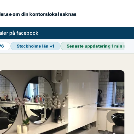
aler.se om din kontorslokal saknas
aler på facebook
76
Stockholms län
+
1
Senaste uppdatering
1 min seda