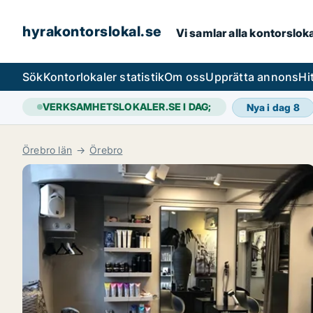
hyrakontorslokal.se
Vi samlar alla kontorslok
Sök
Kontorlokaler statistik
Om oss
Upprätta annons
Hi
VERKSAMHETSLOKALER.SE I DAG;
Nya i dag
8
Örebro län
Örebro