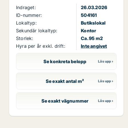
Indraget:
26.03.2026
ID-nummer:
504161
Lokaltyp:
Butikslokal
Sekundär lokaltyp:
Kontor
Storlek:
Ca. 95 m2
Hyra per år exkl. drift:
Inte angivet
Se konkreta belopp
Se exakt antal m²
Se exakt vägnummer