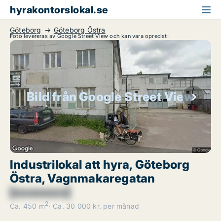
hyrakontorslokal.se
Göteborg
Göteborg Östra
Foto levereras av Google Street View och kan vara oprecist:
Bild från Google Street View
Industrilokal att hyra, Göteborg
Östra, Vagnmakaregatan
[xxxxxxxx]
2
Ca. 450 m
Ca. 30 000 kr. per månad