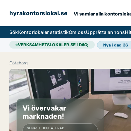
hyrakontorslokal.se
Vi samlar alla kontorslok
Sök
Kontorlokaler statistik
Om oss
Upprätta annons
Hi
VERKSAMHETSLOKALER.SE I DAG;
Nya i dag
36
Göteborg
Vi övervakar
marknaden!
SENAST UPPDATERAD