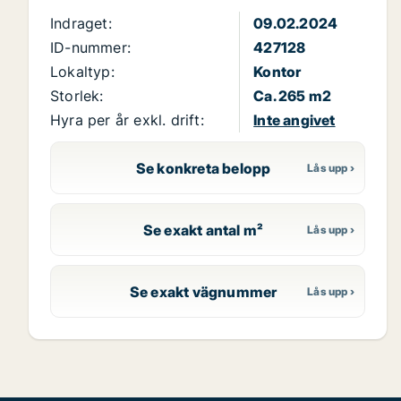
Indraget:
09.02.2024
ID-nummer:
427128
Lokaltyp:
Kontor
Storlek:
Ca. 265 m2
Hyra per år exkl. drift:
Inte angivet
Se konkreta belopp
Se exakt antal m²
Se exakt vägnummer