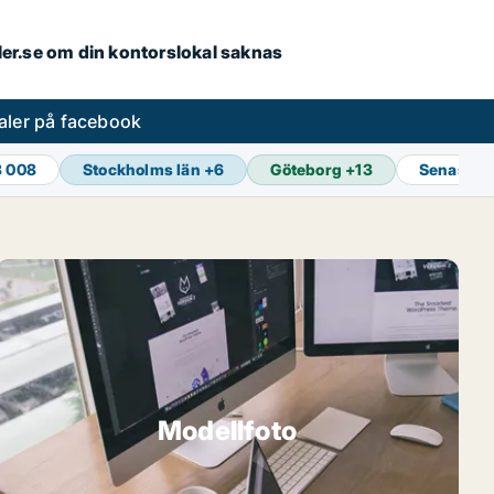
aler.se om din kontorslokal saknas
aler på facebook
3 008
Stockholms län
+
6
Göteborg
+
13
Senaste 
Modellfoto