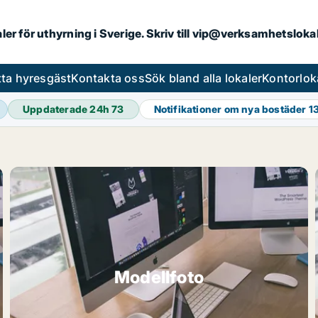
aler för uthyrning i Sverige. Skriv till vip@verksamhetslok
tta hyresgäst
Kontakta oss
Sök bland alla lokaler
Kontorlok
Uppdaterade 24h
73
Notifikationer om nya bostäder
1
Modellfoto