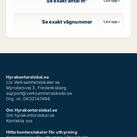
Se exakt antal m²
Se exakt vägnummer
Hyrakontorslokal.se
c/o Verksamhetslokaler.se
Mynstersvej 3, Frederiksberg
support@verksamhetslokaler.se
Org. nr: DK32147496
Om Hyrakontorslokal.se
Om hyrakontorslokal.se
Kontakta oss
Hitta kontorslokaler för uthyrning