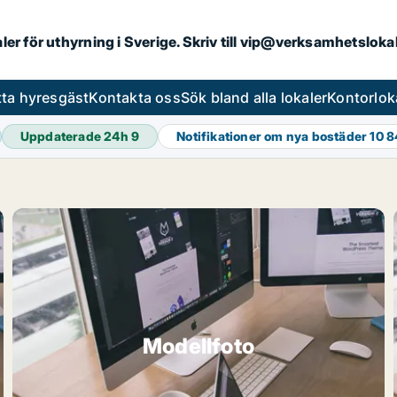
aler för uthyrning i Sverige. Skriv till vip@verksamhetslok
tta hyresgäst
Kontakta oss
Sök bland alla lokaler
Kontorlok
Uppdaterade 24h
9
Notifikationer om nya bostäder
10 
Modellfoto