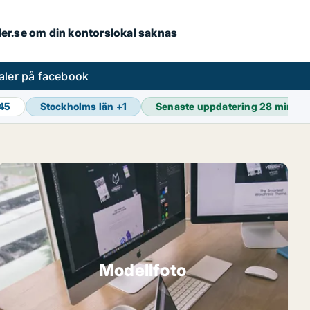
aler.se om din kontorslokal saknas
aler på facebook
845
Stockholms län
+
1
Senaste uppdatering
28 min se
Modellfoto