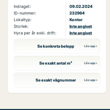
Indraget:
09.02.2024
ID-nummer:
232964
Lokaltyp:
Kontor
Storlek:
Inte angivet
Hyra per år exkl. drift:
Inte angivet
Se konkreta belopp
Se exakt antal m²
Se exakt vägnummer