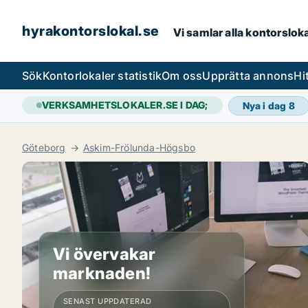
hyrakontorslokal.se
Vi samlar alla kontorslok
Sök
Kontorlokaler statistik
Om oss
Upprätta annons
Hi
VERKSAMHETSLOKALER.SE I DAG;
Nya i dag
8
Göteborg
Askim-Frölunda-Högsbo
Vi övervakar
marknaden!
SENAST UPPDATERAD