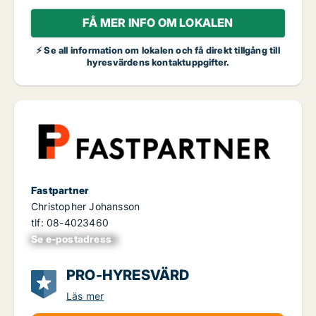
FÅ MER INFO OM LOKALEN
⚡ Se all information om lokalen och få direkt tillgång till
hyresvärdens kontaktuppgifter.
Fastpartner
Christopher Johansson
tlf: 08-4023460
Se e-postadress
xxxxxxxxxxxxxxx
PRO-HYRESVÄRD
Läs mer