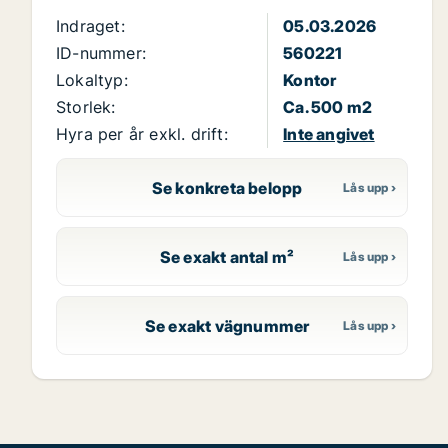
Indraget:
05.03.2026
ID-nummer:
560221
Lokaltyp:
Kontor
Storlek:
Ca. 500 m2
Hyra per år exkl. drift:
Inte angivet
Se konkreta belopp
Se exakt antal m²
Se exakt vägnummer