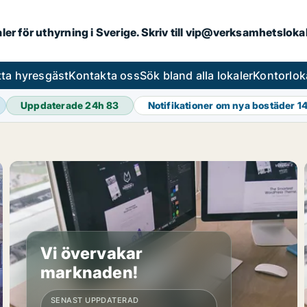
aler för uthyrning i Sverige. Skriv till vip@verksamhetslok
tta hyresgäst
Kontakta oss
Sök bland alla lokaler
Kontorlok
Uppdaterade 24h
83
Notifikationer om nya bostäder
1
Vi övervakar
marknaden!
SENAST UPPDATERAD