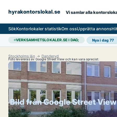
hyrakontorslokal.se
Vi samlar alla kontorslok
Sök
Kontorlokaler statistik
Om oss
Upprätta annons
Hi
VERKSAMHETSLOKALER.SE I DAG;
Nya i dag
77
Stockholms län
Danderyd
Foto levereras av Google Street View och kan vara oprecist:
Bild från Google Street View