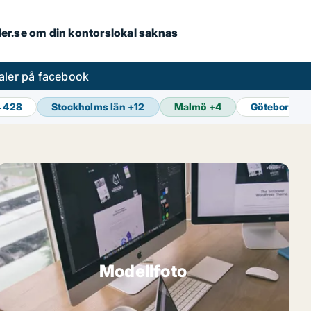
aler.se om din kontorslokal saknas
aler på facebook
4 428
Stockholms län
+
12
Malmö
+
4
Göteborg
+
1
Modellfoto