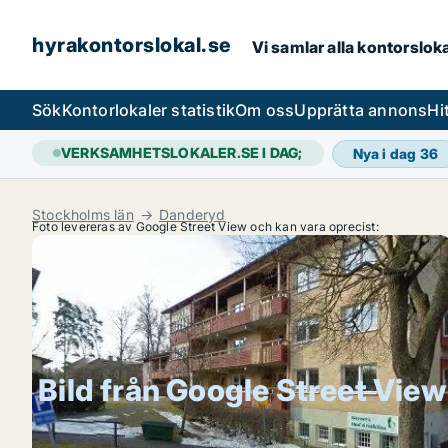
hyrakontorslokal.se
Vi samlar alla kontorslok
Sök
Kontorlokaler statistik
Om oss
Upprätta annons
Hi
VERKSAMHETSLOKALER.SE I DAG;
Nya i dag
36
Stockholms län
Danderyd
Foto levereras av Google Street View och kan vara oprecist:
Bild från Google Street View