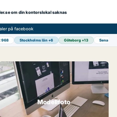
aler.se om din kontorslokal saknas
aler på facebook
2 968
Stockholms län
+
6
Göteborg
+
13
Senaste 
Modellfoto