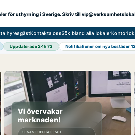
aler för uthyrning i Sverige. Skriv till vip@verksamhetslok
tta hyresgäst
Kontakta oss
Sök bland alla lokaler
Kontorlok
Uppdaterade 24h
73
Notifikationer om nya bostäder
1
Vi övervakar
marknaden!
SENAST UPPDATERAD