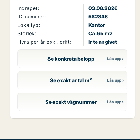
Indraget:
03.08.2026
ID-nummer:
562846
Lokaltyp:
Kontor
Storlek:
Ca. 65 m2
Hyra per år exkl. drift:
Inte angivet
Se konkreta belopp
Se exakt antal m²
Se exakt vägnummer