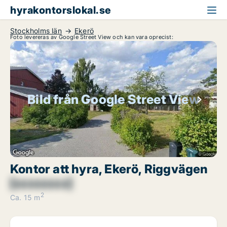
hyrakontorslokal.se
Stockholms län
Ekerö
Foto levereras av Google Street View och kan vara oprecist:
Bild från Google Street View
Kontor att hyra, Ekerö, Riggvägen
[xxxxxxxx]
2
Ca. 15 m