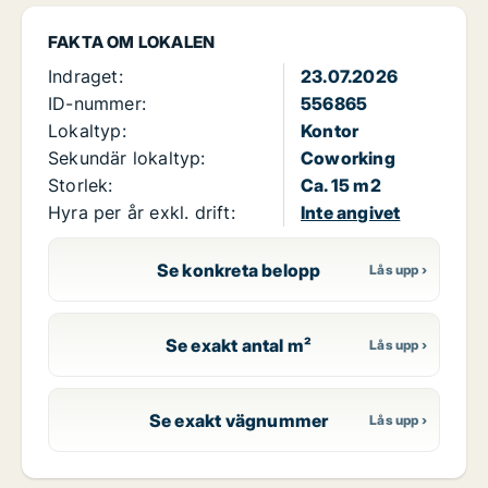
FAKTA OM LOKALEN
Indraget:
23.07.2026
ID-nummer:
556865
Lokaltyp:
Kontor
Sekundär lokaltyp:
Coworking
Storlek:
Ca. 15 m2
Hyra per år exkl. drift:
Inte angivet
Se konkreta belopp
Se exakt antal m²
Se exakt vägnummer