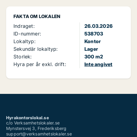
FAKTA OM LOKALEN
Indraget:
26.03.2026
ID-nummer:
538703
Lokaltyp:
Kontor
Sekundär lokaltyp:
Lager
Storlek:
300 m2
Hyra per år exkl. drift:
Inte angivet
Hyrakontorslokal.se
c/o Verksamhetslokaler.se
Mynstersvej 3, Frederiksberg
support@verksamhetslokaler.se