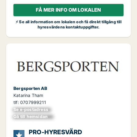
FÅ MER INFO OM LOKALEN
⚡ Se all information om lokalen och få direkt tillgång till
hyresvärdens kontaktuppgifter.
Bergsporten AB
Katarina Tham
tlf: 0707999211
Se e-postadress
xxxxxxxxxxxxxxx
Gå till hemsidan
xxxxxxxxxxxxxxxx
PRO-HYRESVÄRD