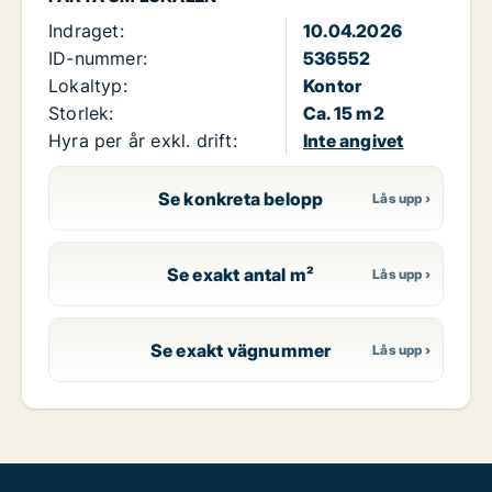
Indraget:
10.04.2026
ID-nummer:
536552
Lokaltyp:
Kontor
Storlek:
Ca. 15 m2
Hyra per år exkl. drift:
Inte angivet
Se konkreta belopp
Se exakt antal m²
Se exakt vägnummer