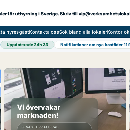
aler för uthyrning i Sverige. Skriv till vip@verksamhetslok
tta hyresgäst
Kontakta oss
Sök bland alla lokaler
Kontorlok
Uppdaterade 24h
33
Notifikationer om nya bostäder
11
Vi övervakar
marknaden!
SENAST UPPDATERAD