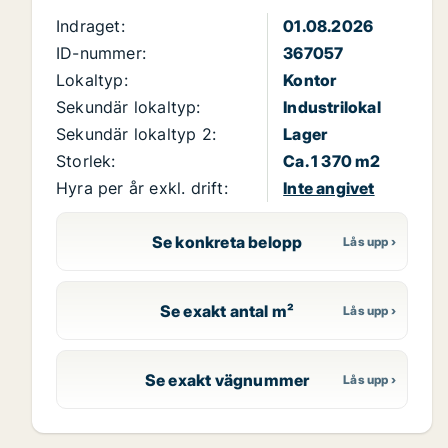
Indraget:
01.08.2026
ID-nummer:
367057
Lokaltyp:
Kontor
Sekundär lokaltyp:
Industrilokal
Sekundär lokaltyp 2:
Lager
Storlek:
Ca. 1 370 m2
Hyra per år exkl. drift:
Inte angivet
Se konkreta belopp
Se exakt antal m²
Se exakt vägnummer