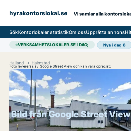
hyrakontorslokal.se
Vi samlar alla kontorslok
Sök
Kontorlokaler statistik
Om oss
Upprätta annons
Hi
VERKSAMHETSLOKALER.SE I DAG;
Nya i dag
6
Halland
Halmstad
Foto levereras av Google Street View och kan vara oprecist:
Bild från Google Street View