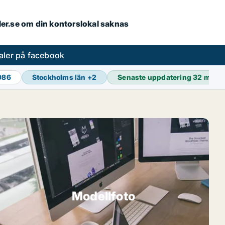
aler.se om din kontorslokal saknas
aler på facebook
 986
Stockholms län
+
2
Senaste uppdatering
32 min s
Modellfoto