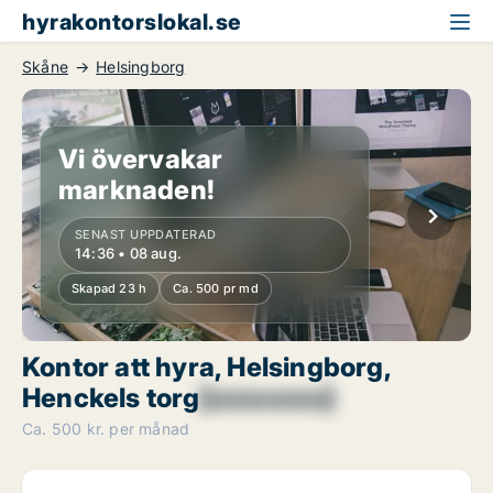
hyrakontorslokal.se
Skåne
Helsingborg
Vi övervakar
marknaden!
SENAST UPPDATERAD
14:36 • 08 aug.
Skapad 23 h
Ca. 500 pr md
Kontor att hyra, Helsingborg,
Henckels torg
[xxxxxxxx]
Ca. 500 kr. per månad