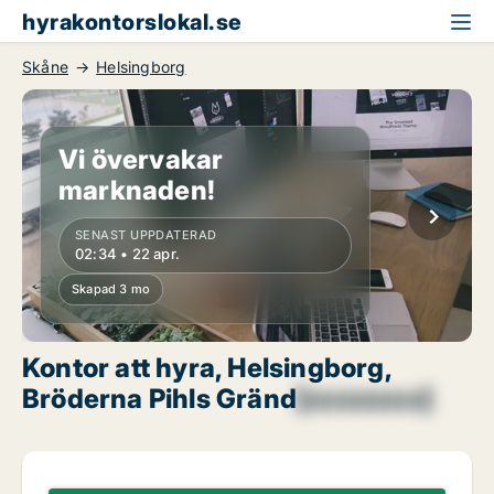
hyrakontorslokal.se
Skåne
Helsingborg
Vi övervakar
marknaden!
SENAST UPPDATERAD
02:34 • 22 apr.
Skapad 3 mo
Kontor att hyra, Helsingborg,
Bröderna Pihls Gränd
[xxxxxxxx]