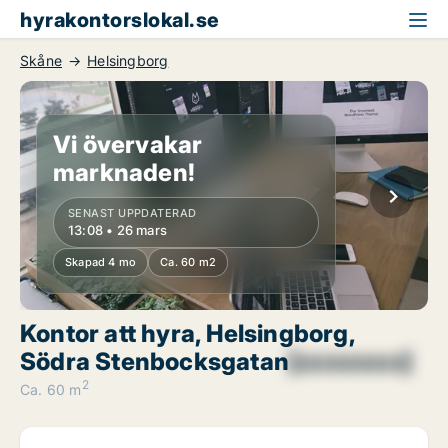
hyrakontorslokal.se
Skåne
Helsingborg
Vi övervakar
marknaden!
SENAST UPPDATERAD
13:08 • 26 mars
Skapad 4 mo
Ca. 60 m2
Kontor att hyra, Helsingborg,
Södra Stenbocksgatan
[xxxxxxxx]
2
Ca. 60 m