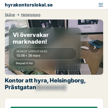
hyrakontorslokal.se
Skåne
Helsingborg
Vi övervakar
marknaden!
SENAST UPPDATERAD
13:06 • 26 mars
Skapad 4 mo
Kontor att hyra, Helsingborg,
Prästgatan
[xxxxxxxx]