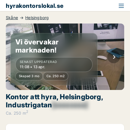
hyrakontorslokal.se
Skåne
Helsingborg
Vi övervakar
marknaden!
SENAST UPPDATERAD
11:08 • 13 apr.
Skapad 3 mo
Ca. 250 m2
Kontor att hyra, Helsingborg,
Industrigatan
[xxxxxxxx]
2
Ca. 250 m