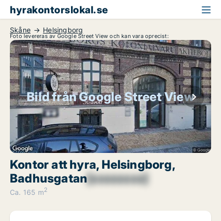
hyrakontorslokal.se
Skåne
Helsingborg
Foto levereras av Google Street View och kan vara oprecist:
Bild från Google Street View
Kontor att hyra, Helsingborg,
Badhusgatan
[xxxxxxxx]
2
Ca. 165 m