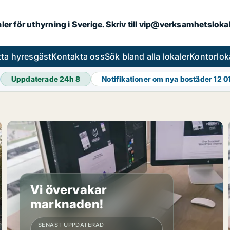
aler för uthyrning i Sverige. Skriv till vip@verksamhetslok
tta hyresgäst
Kontakta oss
Sök bland alla lokaler
Kontorlok
Uppdaterade 24h
8
Notifikationer om nya bostäder
12 0
Vi övervakar
marknaden!
SENAST UPPDATERAD