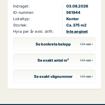
Indraget:
03.08.2026
ID-nummer:
561944
Lokaltyp:
Kontor
Storlek:
Ca. 375 m2
Hyra per år exkl. drift:
Inte angivet
Se konkreta belopp
Se exakt antal m²
Se exakt vägnummer