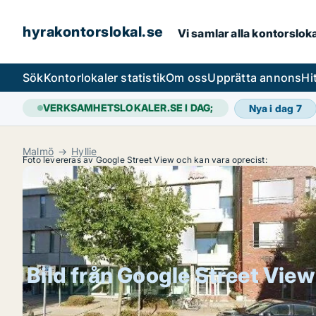
hyrakontorslokal.se
Vi samlar alla kontorslok
Sök
Kontorlokaler statistik
Om oss
Upprätta annons
Hi
VERKSAMHETSLOKALER.SE I DAG;
Nya i dag
7
Malmö
Hyllie
Foto levereras av Google Street View och kan vara oprecist:
Bild från Google Street View