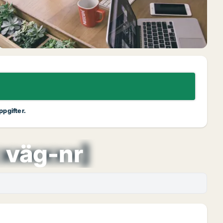
ppgifter.
xxxxxxx]
 väg-nr