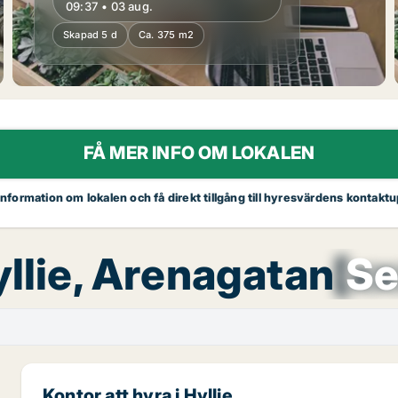
09:37 • 03 aug.
Skapad 5 d
Ca. 375 m2
FÅ MER INFO OM LOKALEN
 information om lokalen och få direkt tillgång till hyresvärdens kontaktu
yllie, Arenagatan
[x
Se
Kontor att hyra i Hyllie