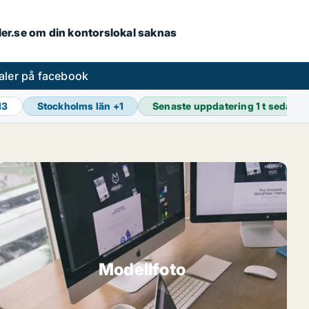
aler.se om din kontorslokal saknas
aler på facebook
13
Stockholms län
+
1
Senaste uppdatering
1 t sedan
Modellfoto