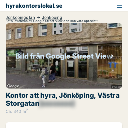
hyrakontorslokal.se
Jönköpings län
Jönköping
Foto levereras av Google Street View och kan vara oprecist:
Bild från Google Street View
Kontor att hyra, Jönköping, Västra
Storgatan
[xxxxxxxx]
2
Ca. 340 m