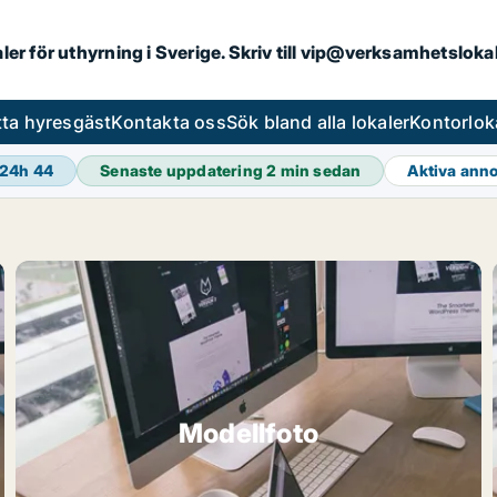
aler för uthyrning i Sverige. Skriv till vip@verksamhetslok
tta hyresgäst
Kontakta oss
Sök bland alla lokaler
Kontorlok
 24h
44
Senaste uppdatering
2 min sedan
Aktiva ann
Modellfoto