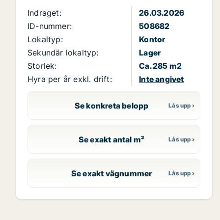
Indraget:
26.03.2026
ID-nummer:
508682
Lokaltyp:
Kontor
Sekundär lokaltyp:
Lager
Storlek:
Ca. 285 m2
Hyra per år exkl. drift:
Inte angivet
Se konkreta belopp
Se exakt antal m²
Se exakt vägnummer