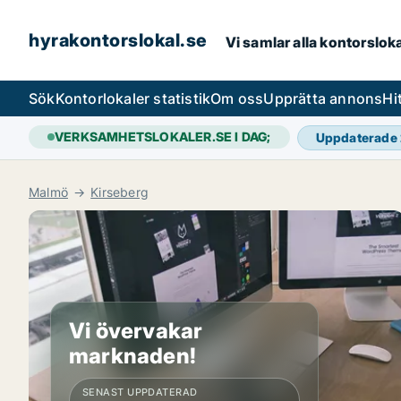
hyrakontorslokal.se
Vi samlar alla kontorslok
Sök
Kontorlokaler statistik
Om oss
Upprätta annons
Hi
VERKSAMHETSLOKALER.SE I DAG;
Uppdaterade
Malmö
Kirseberg
Vi övervakar
marknaden!
SENAST UPPDATERAD