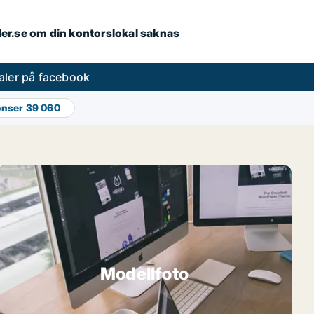
aler.se om din kontorslokal saknas
aler på facebook
onser
39 060
Modellfoto