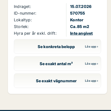
Indraget:
15.07.2026
ID-nummer:
570755
Lokaltyp:
Kontor
Storlek:
Ca. 85 m2
Hyra per år exkl. drift:
Inte angivet
Se konkreta belopp
Se exakt antal m²
Se exakt vägnummer