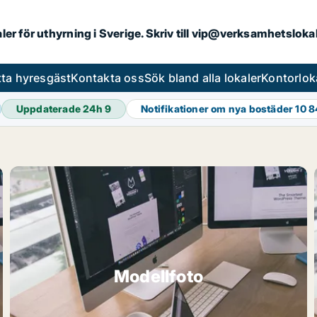
aler för uthyrning i Sverige. Skriv till vip@verksamhetslok
tta hyresgäst
Kontakta oss
Sök bland alla lokaler
Kontorlok
Uppdaterade 24h
9
Notifikationer om nya bostäder
10 
Modellfoto