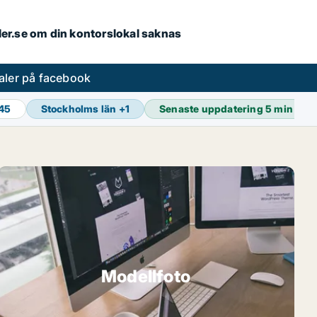
aler.se om din kontorslokal saknas
aler på facebook
845
Stockholms län
+
1
Senaste uppdatering
5 min sed
Modellfoto