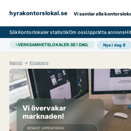
hyrakontorslokal.se
Vi samlar alla kontorslok
Sök
Kontorlokaler statistik
Om oss
Upprätta annons
Hi
VERKSAMHETSLOKALER.SE I DAG;
Nya i dag
8
Malmö
Kirseberg
Vi övervakar
marknaden!
SENAST UPPDATERAD