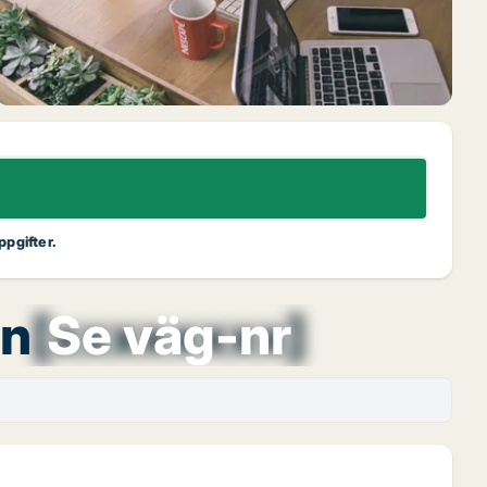
ppgifter.
an
[xxxxxxxx]
Se väg-nr