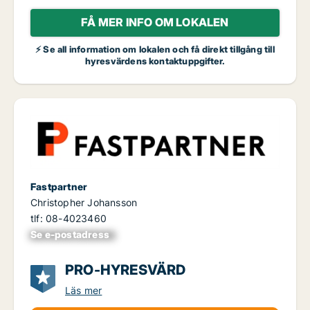
FÅ MER INFO OM LOKALEN
⚡ Se all information om lokalen och få direkt tillgång till
hyresvärdens kontaktuppgifter.
Fastpartner
Christopher Johansson
tlf: 08-4023460
Se e-postadress
xxxxxxxxxxxxxxx
PRO-HYRESVÄRD
Läs mer