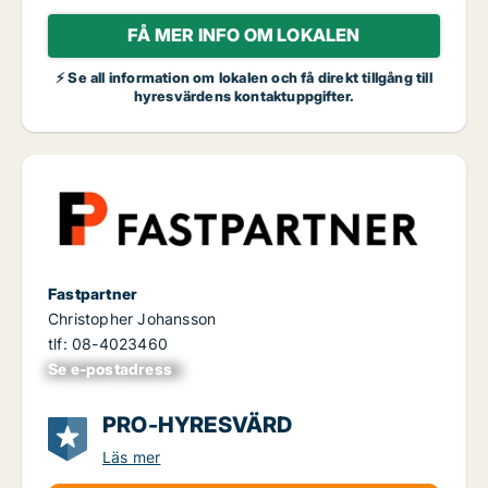
FÅ MER INFO OM LOKALEN
⚡ Se all information om lokalen och få direkt tillgång till
hyresvärdens kontaktuppgifter.
Fastpartner
Christopher Johansson
tlf: 08-4023460
Se e-postadress
xxxxxxxxxxxxxxx
PRO-HYRESVÄRD
Läs mer