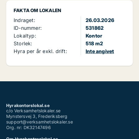
FAKTA OM LOKALEN
Indraget:
26.03.2026
ID-nummer:
531862
Lokaltyp:
Kontor
Storlek:
518 m2
Hyra per år exkl. drift:
Inte angivet
Hyrakontorslokal.se
c/o Verksamhetslokaler.se
Mynstersvej 3, Frederiksberg
support@verksamhetslokaler.se
Org. nr: DK32147496
Om Hyrakontorslokal.se