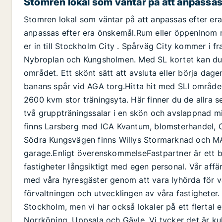
Stomren lokal som väntar på att anpassas
Stomren lokal som väntar på att anpassas efter er
anpassas efter era önskemål.Rum eller öppenInom 
er in till Stockholm City . Spårväg City kommer i
Nybroplan och Kungsholmen. Med SL kortet kan d
området. Ett skönt sätt att avsluta eller börja da
banans spår vid AGA torg.Hitta hit med SLI området 
2600 kvm stor träningsyta. Här finner du de allra 
två gruppträningssalar i en skön och avslappnad m
finns Larsberg med ICA Kvantum, blomsterhandel, C
Södra Kungsvägen finns Willys Stormarknad och M
garage.Enligt överenskommelseFastpartner är ett b
fastigheter långsiktigt med egen personal. Vår affä
med våra hyresgäster genom att vara lyhörda för 
förvaltningen och utvecklingen av våra fastigheter. 
Stockholm, men vi har också lokaler på ett flertal 
Norrköping, Uppsala och Gävle. Vi tycker det är ku