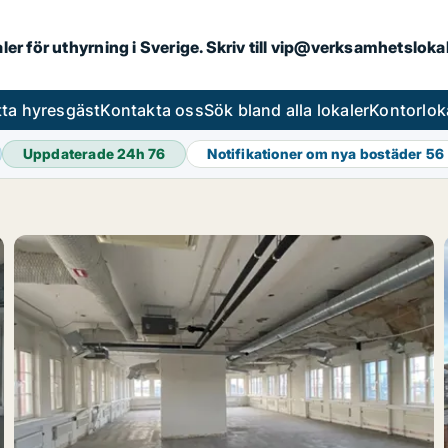
aler för uthyrning i Sverige. Skriv till vip@verksamhetslok
tta hyresgäst
Kontakta oss
Sök bland alla lokaler
Kontorlok
Uppdaterade 24h
76
Notifikationer om nya bostäder
56