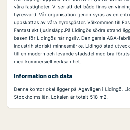
våra fastigheter. Vi ser att det både finns en vinni
hyresvärd. Vår organisation genomsyras av en entr
uppskattas av våra hyresgäster. Välkommen till Fast
Fantastiskt ljusinsläpp.På Lidingös södra strand l
basen för Lidingös näringsliv. Den gamla AGA-fabrik
industrihistoriskt minnesmärke. Lidingö stad utvec
till en modern och levande stadsdel med bra föruts
med kommersiell verksamhet.
Information och data
Denna kontorlokal ligger på Agavägen i Lidingö. Li
Stockholms län. Lokalen är totalt 518 m2.