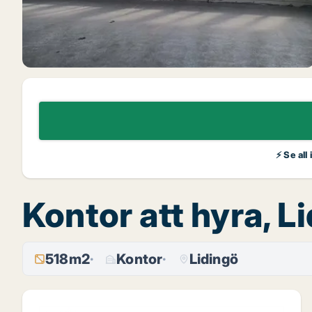
⚡ Se all
Kontor att hyra, 
518m2
Kontor
Lidingö