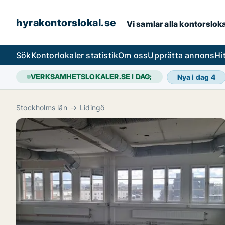
hyrakontorslokal.se
Vi samlar alla kontorslok
Sök
Kontorlokaler statistik
Om oss
Upprätta annons
Hi
VERKSAMHETSLOKALER.SE I DAG;
Nya i dag
4
Stockholms län
Lidingö