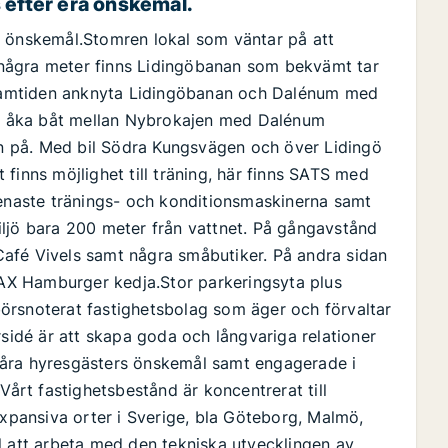
 efter era önskemål.
a önskemål.Stomren lokal som väntar på att
några meter finns Lidingöbanan som bekvämt tar
 framtiden anknyta Lidingöbanan och Dalénum med
u åka båt mellan Nybrokajen med Dalénum
gen på. Med bil Södra Kungsvägen och över Lidingö
finns möjlighet till träning, här finns SATS med
senaste tränings- och konditionsmaskinerna samt
iljö bara 200 meter från vattnet. På gångavstånd
afé Vivels samt några småbutiker. På andra sidan
AX Hamburger kedja.Stor parkeringsyta plus
örsnoterat fastighetsbolag som äger och förvaltar
rsidé är att skapa goda och långvariga relationer
våra hyresgästers önskemål samt engagerade i
Vårt fastighetsbestånd är koncentrerat till
expansiva orter i Sverige, bla Göteborg, Malmö,
l att arbeta med den tekniska utvecklingen av