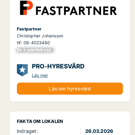
Fastpartner
Christopher Johansson
tlf: 08-4023460
Se e-postadress
xxxxxxxxxxxxxxx
PRO-HYRESVÄRD
Läs mer
Läs om hyresvärd
FAKTA OM LOKALEN
Indraget:
26.03.2026