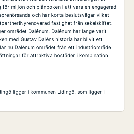
ng för miljön och plånboken i att vara en engagerad
eprenörsanda och har korta beslutsvägar vilket
partner!Nyrenoverad fastighet från sekelskiftet.
igger området Dalénum. Dalénum har länge varit
en med Gustav Daléns historia har blivit ett
klar nu Dalénum området från ett industriområde
ättningar för attraktiva bostäder i kombination
dingö ligger i kommunen Lidingö, som ligger i