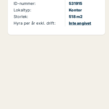
ID-nummer:
531915
Lokaltyp:
Kontor
Storlek:
518 m2
Hyra per år exkl. drift:
Inte angivet