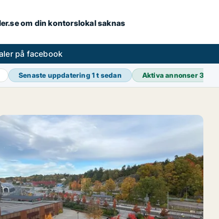
aler.se om din kontorslokal saknas
aler på facebook
Senaste uppdatering
1 t sedan
Aktiva annonser
39 0