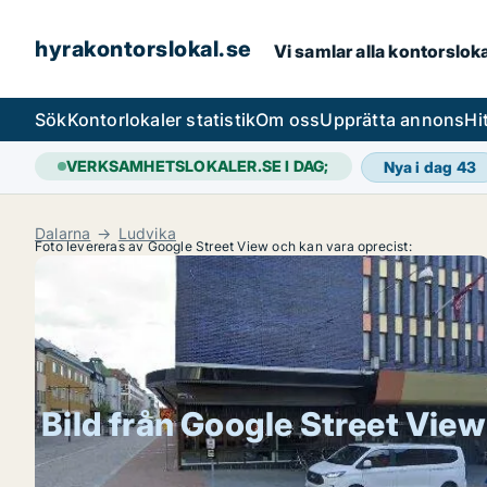
hyrakontorslokal.se
Vi samlar alla kontorslok
Sök
Kontorlokaler statistik
Om oss
Upprätta annons
Hi
VERKSAMHETSLOKALER.SE I DAG;
Nya i dag
43
Dalarna
Ludvika
Foto levereras av Google Street View och kan vara oprecist:
Bild från Google Street View