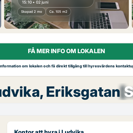
15:10 • 02 juni
Skapad 2 mo
Ca. 105 m2
FÅ MER INFO OM LOKALEN
 information om lokalen och få direkt tillgång till hyresvärdens kontaktu
udvika, Eriksgatan
[
S
Kontor att hyra i Ludvika