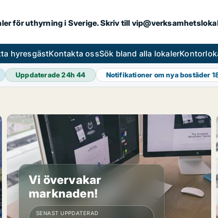
aler för uthyrning i Sverige. Skriv till vip@verksamhetslok
tta hyresgäst
Kontakta oss
Sök bland alla lokaler
Kontorlok
Uppdaterade 24h
44
Notifikationer om nya bostäder
1
Vi övervakar
marknaden!
SENAST UPPDATERAD