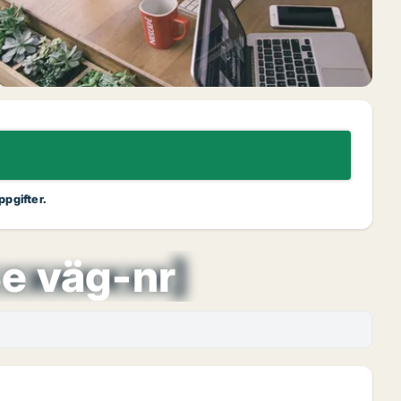
ppgifter.
xxxxxxxx]
e väg-nr