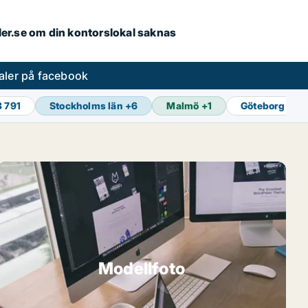
aler.se om din kontorslokal saknas
aler på facebook
8 791
Stockholms län
+
6
Malmö
+
1
Göteborg
+
1
Modellfoto