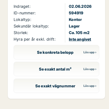
Indraget:
02.06.2026
ID-nummer:
594919
Lokaltyp:
Kontor
Sekundär lokaltyp:
Lager
Storlek:
Ca. 105 m2
Hyra per år exkl. drift:
Inte angivet
Se konkreta belopp
Se exakt antal m²
Se exakt vägnummer