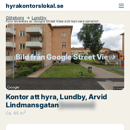
hyrakontorslokal.se
Göteborg
Lundby
Foto levereras av Google Street View och kan vara oprecist:
Bild från Google Street View
Kontor att hyra, Lundby, Arvid
Lindmansgatan
[xxxxxxxx]
2
Ca. 65 m