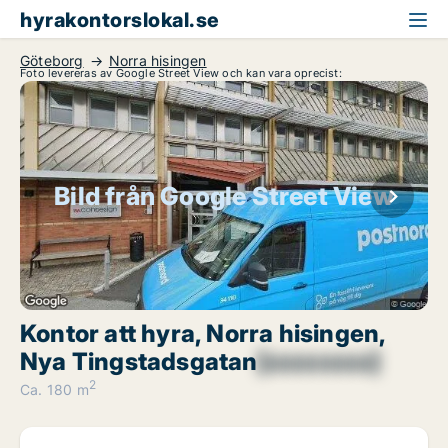
hyrakontorslokal.se
Göteborg
Norra hisingen
Foto levereras av Google Street View och kan vara oprecist:
Bild från Google Street View
Kontor att hyra, Norra hisingen,
Nya Tingstadsgatan
[xxxxxxxx]
2
Ca. 180 m