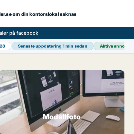
aler.se om din kontorslokal saknas
aler på facebook
428
Senaste uppdatering
1 min sedan
Aktiva annonse
Modellfoto