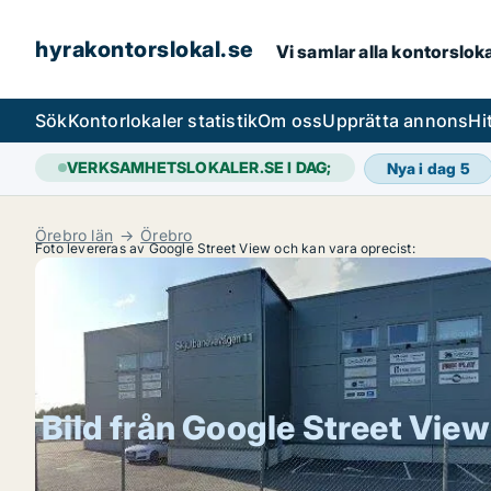
hyrakontorslokal.se
Vi samlar alla kontorslok
Sök
Kontorlokaler statistik
Om oss
Upprätta annons
Hi
VERKSAMHETSLOKALER.SE I DAG;
Nya i dag
5
Örebro län
Örebro
Foto levereras av Google Street View och kan vara oprecist:
Bild från Google Street View