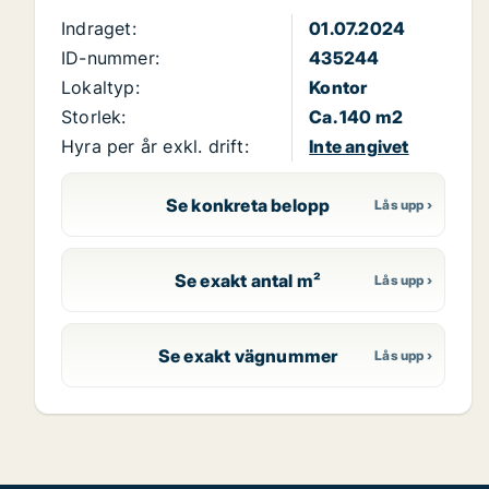
Indraget:
01.07.2024
ID-nummer:
435244
Lokaltyp:
Kontor
Storlek:
Ca. 140 m2
Hyra per år exkl. drift:
Inte angivet
Se konkreta belopp
Se exakt antal m²
Se exakt vägnummer