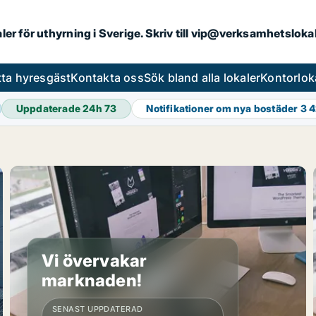
aler för uthyrning i Sverige. Skriv till vip@verksamhetslok
tta hyresgäst
Kontakta oss
Sök bland alla lokaler
Kontorlok
Uppdaterade 24h
73
Notifikationer om nya bostäder
3 
Vi övervakar
marknaden!
SENAST UPPDATERAD