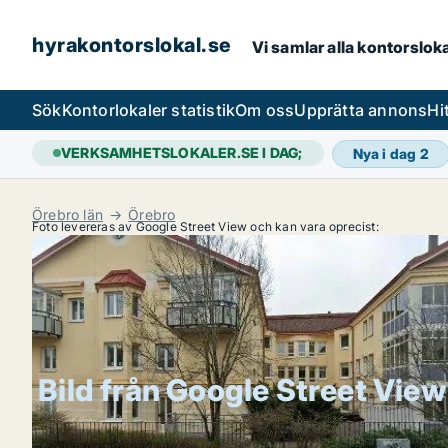
hyrakontorslokal.se
Vi samlar alla kontorslok
Sök
Kontorlokaler statistik
Om oss
Upprätta annons
Hi
VERKSAMHETSLOKALER.SE I DAG;
Nya i dag
2
Örebro län
Örebro
Foto levereras av Google Street View och kan vara oprecist:
Bild från Google Street View