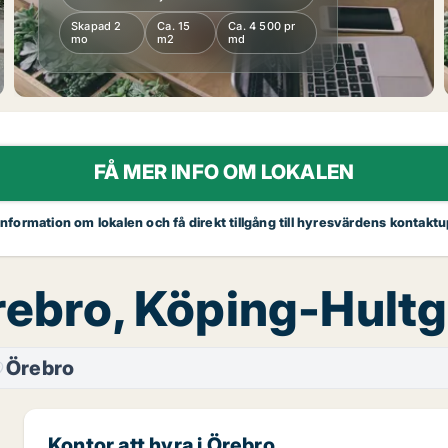
Skapad 2
Ca. 15
Ca. 4 500 pr
mo
m2
md
FÅ MER INFO OM LOKALEN
 information om lokalen och få direkt tillgång till hyresvärdens kontaktu
Örebro, Köping-Hult
Örebro
Kontor att hyra i Örebro