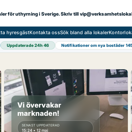
aler för uthyrning i Sverige. Skriv till vip@verksamhetslok
tta hyresgäst
Kontakta oss
Sök bland alla lokaler
Kontorlok
Uppdaterade 24h
46
Notifikationer om nya bostäder
14
Vi övervakar
marknaden!
SENAST UPPDATERAD
15:24 • 12 maj