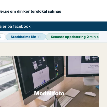
aler.se om din kontorslokal saknas
aler på facebook
5
Stockholms län
+
1
Senaste uppdatering
2 min sedan
Modellfoto