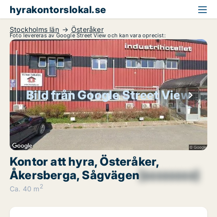
hyrakontorslokal.se
Stockholms län
Österåker
Foto levereras av Google Street View och kan vara oprecist:
Bild från Google Street View
Kontor att hyra, Österåker,
Åkersberga, Sågvägen
[xxxxxxxx]
2
Ca. 40 m