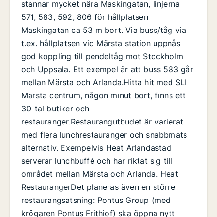
stannar mycket nära Maskingatan, linjerna
571, 583, 592, 806 för hållplatsen
Maskingatan ca 53 m bort. Via buss/tåg via
t.ex. hållplatsen vid Märsta station uppnås
god koppling till pendeltåg mot Stockholm
och Uppsala. Ett exempel är att buss 583 går
mellan Märsta och Arlanda.Hitta hit med SLI
Märsta centrum, någon minut bort, finns ett
30-tal butiker och
restauranger.Restaurangutbudet är varierat
med flera lunchrestauranger och snabbmats
alternativ. Exempelvis Heat Arlandastad
serverar lunchbuffé och har riktat sig till
området mellan Märsta och Arlanda. Heat
RestaurangerDet planeras även en större
restaurangsatsning: Pontus Group (med
krögaren Pontus Frithiof) ska öppna nytt