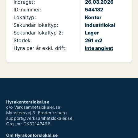
Indraget:
26.03.2026
ID-nummer:
544132
Lokaltyp:
Kontor
Sekundär lokaltyp:
Industrilokal
Sekundär lokaltyp 2:
Lager
Storlek:
261 m2
Hyra per år exkl. drift:
Inte angivet
Hyrakontorslokal.se
c/o Verksamhetslokaler.se
Mynstersvej 3, Frederiksberg
support@verksamhetslokaler.se
Org. nr: DK32147496
Om Hyrakontorslokal.se