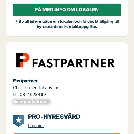
FÅ MER INFO OM LOKALEN
⚡ Se all information om lokalen och få direkt tillgång till
hyresvärdens kontaktuppgifter.
Fastpartner
Christopher Johansson
tlf: 08-4023460
Se e-postadress
xxxxxxxxxxxxxxx
PRO-HYRESVÄRD
Läs mer