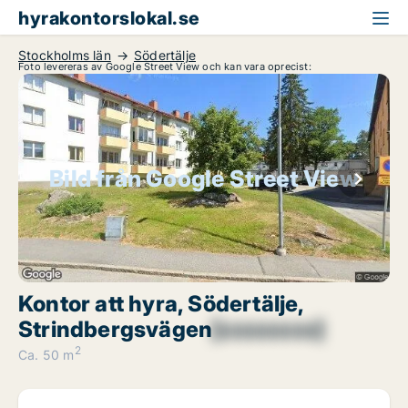
hyrakontorslokal.se
Stockholms län
Södertälje
Foto levereras av Google Street View och kan vara oprecist:
Bild från Google Street View
Kontor att hyra, Södertälje,
Strindbergsvägen
[xxxxxxxx]
2
Ca. 50 m