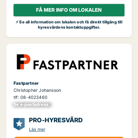
FÅ MER INFO OM LOKALEN
⚡ Se all information om lokalen och få direkt tillgång till
hyresvärdens kontaktuppgifter.
Fastpartner
Christopher Johansson
tlf: 08-4023460
Se e-postadress
xxxxxxxxxxxxxxx
PRO-HYRESVÄRD
Läs mer