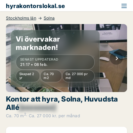
hyrakontorslokal.se
Stockholms län
Solna
Vi övervakar
marknaden!
SENAST UPPDATERAD
21:17 • 08 feb.
Skapad 2
Ca. 70
Ca. 27 000 pr
yr
m2
md
Kontor att hyra, Solna, Huvudsta
Allé
[xxxxxxxx]
2
Ca. 70 m
Ca. 27 000 kr. per månad