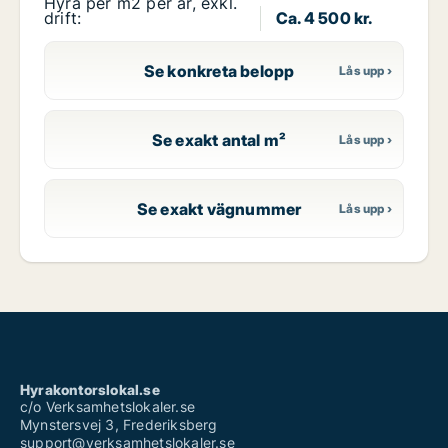
Hyra per m2 per år, exkl.
drift:
Ca. 4 500 kr.
Se konkreta belopp
Se exakt antal m²
Se exakt vägnummer
Hyrakontorslokal.se
c/o Verksamhetslokaler.se
Mynstersvej 3, Frederiksberg
support@verksamhetslokaler.se