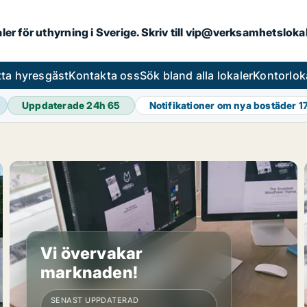
aler för uthyrning i Sverige. Skriv till vip@verksamhetslok
tta hyresgäst
Kontakta oss
Sök bland alla lokaler
Kontorlok
Uppdaterade 24h
65
Notifikationer om nya bostäder
1
Vi övervakar
marknaden!
SENAST UPPDATERAD