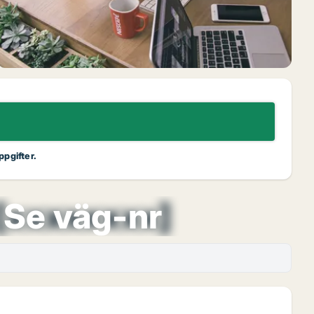
ppgifter.
[xxxxxxxx]
Se väg-nr