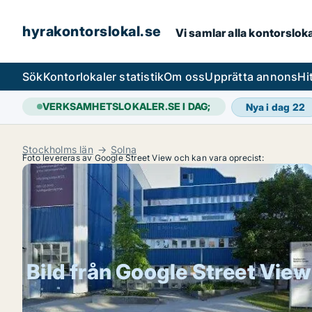
hyrakontorslokal.se
Vi samlar alla kontorslok
Sök
Kontorlokaler statistik
Om oss
Upprätta annons
Hi
VERKSAMHETSLOKALER.SE I DAG;
Nya i dag
22
Stockholms län
Solna
Foto levereras av Google Street View och kan vara oprecist:
Bild från Google Street View