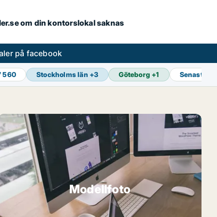
aler.se om din kontorslokal saknas
aler på facebook
7 560
Stockholms län
+
3
Göteborg
+
1
Senaste u
Modellfoto