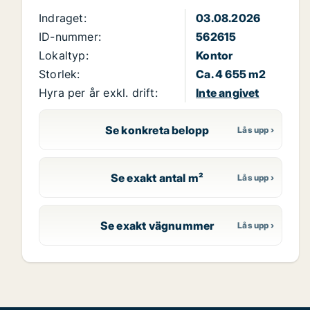
Indraget:
03.08.2026
ID-nummer:
562615
Lokaltyp:
Kontor
Storlek:
Ca. 4 655 m2
Hyra per år exkl. drift:
Inte angivet
Se konkreta belopp
Se exakt antal m²
Se exakt vägnummer