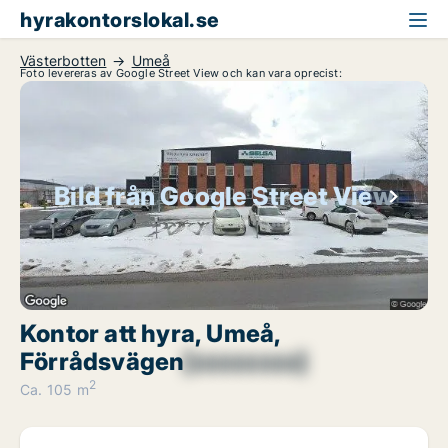
hyrakontorslokal.se
Västerbotten
Umeå
Foto levereras av Google Street View och kan vara oprecist:
Bild från Google Street View
Kontor att hyra, Umeå,
Förrådsvägen
[xxxxxxxx]
2
Ca. 105 m