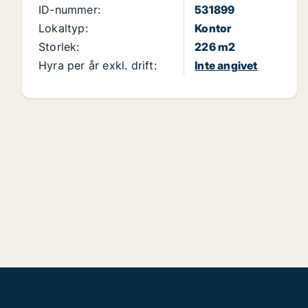
ID-nummer:
531899
Lokaltyp:
Kontor
Storlek:
226 m2
Hyra per år exkl. drift:
Inte angivet