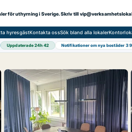
aler för uthyrning i Sverige. Skriv till vip@verksamhetslok
tta hyresgäst
Kontakta oss
Sök bland alla lokaler
Kontorlok
Uppdaterade 24h
42
Notifikationer om nya bostäder
3 