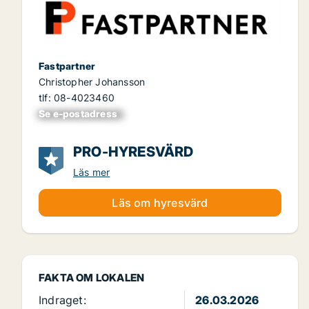
Fastpartner
Christopher Johansson
tlf: 08-4023460
Se e-postadress
xxxxxxxxxxxxxxx
PRO-HYRESVÄRD
Läs mer
Läs om hyresvärd
FAKTA OM LOKALEN
Indraget:
26.03.2026