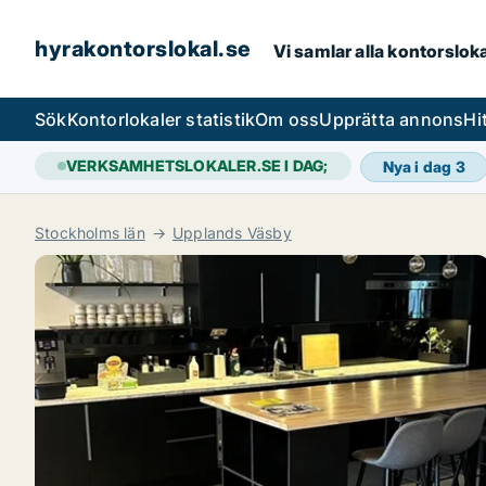
hyrakontorslokal.se
Vi samlar alla kontorslok
Sök
Kontorlokaler statistik
Om oss
Upprätta annons
Hi
VERKSAMHETSLOKALER.SE I DAG;
Nya i dag
3
Stockholms län
Upplands Väsby