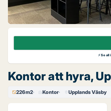
⚡ Se all
Kontor att hyra, 
226m2
Kontor
Upplands Väsby