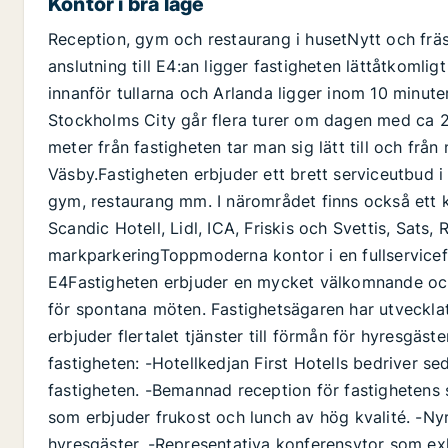
Kontor i bra läge
Reception, gym och restaurang i husetNytt och frä
anslutning till E4:an ligger fastigheten lättåtkomlig
innanför tullarna och Arlanda ligger inom 10 minuter
Stockholms City går flera turer om dagen med ca 
meter från fastigheten tar man sig lätt till och fr
Väsby.Fastigheten erbjuder ett brett serviceutbud i 
gym, restaurang mm. I närområdet finns också ett
Scandic Hotell, Lidl, ICA, Friskis och Svettis, Sats,
markparkeringToppmoderna kontor i en fullservicef
E4Fastigheten erbjuder en mycket välkomnande och
för spontana möten. Fastighetsägaren har utvecklat
erbjuder flertalet tjänster till förmån för hyresgäs
fastigheten: -Hotellkedjan First Hotells bedriver se
fastigheten. -Bemannad reception för fastighetens 
som erbjuder frukost och lunch av hög kvalité. -Ny
hyresgäster. -Representativa konferensytor som exkl