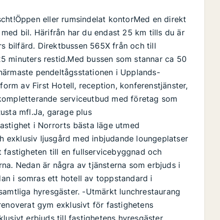
scht!Öppen eller rumsindelat kontorMed en direkt
t med bil. Härifrån har du endast 25 km tills du är
s bilfärd. Direktbussen 565X från och till
25 minuters restid.Med bussen som stannar ca 50
ån närmaste pendeltågsstationen i Upplands-
form av First Hotell, reception, konferenstjänster,
 kompletterande serviceutbud med företag som
 Rusta mfl.Ja, garage plus
astighet i Norrorts bästa läge utmed
 exklusiv ljusgård med inbjudande loungeplatser
 fastigheten till en fullservicebyggnad och
terna. Nedan är några av tjänsterna som erbjuds i
dan i somras ett hotell av toppstandard i
samtliga hyresgäster. -Utmärkt lunchrestaurang
renoverat gym exklusivt för fastighetens
usivt erbjuds till fastighetens hyresgäster.