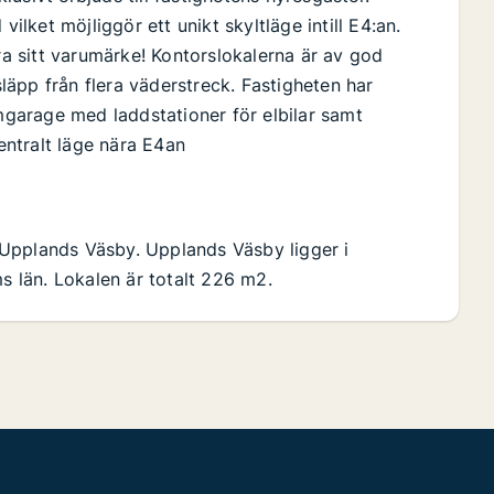
vilket möjliggör ett unikt skyltläge intill E4:an.
era sitt varumärke! Kontorslokalerna är av god
släpp från flera väderstreck. Fastigheten har
garage med laddstationer för elbilar samt
Centralt läge nära E4an
Upplands Väsby. Upplands Väsby ligger i
 län. Lokalen är totalt 226 m2.