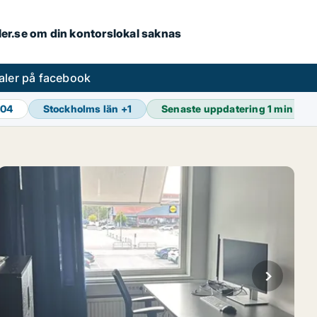
aler.se om din kontorslokal saknas
aler på facebook
904
Stockholms län
+
1
Senaste uppdatering
1 min sed