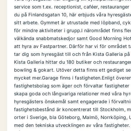
service som t.ex. receptionist, caféer, restaurange
du på Finlandsgatan 10, här erbjuds våra hyresgäster 
sitt arbete. Gymmet är utrustade med löpband, cykla
för mindre aktiviteter i grupp.I närområdet finns fle
välkända snabbmatskedjor samt Good Morning Hotell
att hyra av Fastpartner. Därför har vi för området 
tar dig som hyresgäst till och från Kista Galleria på
Kista Galleria hittar du 180 butiker och restaurang
bowling & gokart. Utöver detta finns ett gediget s
mycket mer.Garage finns i fastigheten.Enligt över
fastighetsbolag som äger och förvaltar fastigheter 
skapa goda och långvariga relationer med våra hyr
hyresgästers önskemål samt engagerade i förvaltnin
fastighetsbestånd är koncentrerat till Stockholm, m
orter i Sverige, bla Göteborg, Malmö, Norrköping, U
med den tekniska utvecklingen av våra fastigheter. 