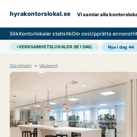
hyrakontorslokal.se
Vi samlar alla kontorslok
Sök
Kontorlokaler statistik
Om oss
Upprätta annons
Hi
VERKSAMHETSLOKALER.SE I DAG;
Nya i dag
44
Stockholm
Västerort