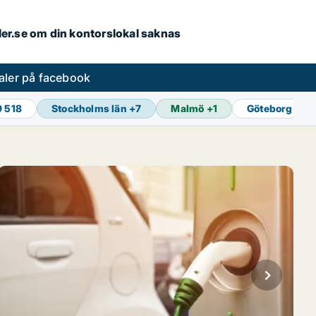
aler.se om din kontorslokal saknas
aler på facebook
9 518
Stockholms län
+
7
Malmö
+
1
Göteborg
+
1