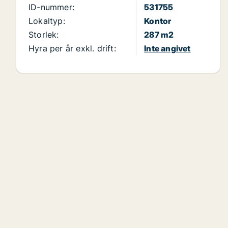
ID-nummer:
531755
Lokaltyp:
Kontor
Storlek:
287 m2
Hyra per år exkl. drift:
Inte angivet