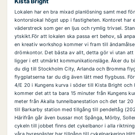
Kista Bright
Lokalen har en bra mixad planlösning samt med föns
kontorslokal högst upp i fastigheten. Kontoret har 
väderstreck som ger en ljus och rymlig trivsel. S
ytskikt.För att lokalen ska passa ert behov, så anpa
en kreativ workshop kommer vi fram till ändamålsen
drömkontor. Det bästa av allt, detta gör vi utan att
ligger i ett utmärkt kommunikationsläge. Åker du bil
du dig till Stockholm City, Arlanda och Bromma flyg
flygplatserna tar du dig även lätt med flygbuss. F
4/E 20 i Kungens kurva i söder till Kista Bright oc
kommer det att ta bara 15 minuter från Kungens kur
meter från Akalla tunnelbanestation och det tar 20 
till Barkarby station med tillgång till pendeltåg (2
Härifrån går även bussar mot Spånga, Mörby, Solle
cykeln till jobbet finns det cykelbanor i alla riktnin
våra hyresgäster har tillgång till cykelparkering.Hi