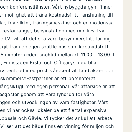
r och konferenstjänster. Vårt nybyggda gym finner
möjlighet att träna kostnadsfritt i anslutning till
r, fria vikter, träningsmaskiner och en motionssal
r restauranger, bensinstation med minilivs, två
.Vi vill att det ska vara bekymmersfritt för dig
tagit fram en egen shuttle bus som kostnadsfritt
 5 minuter under lunchtid mellan kl. 11.00 – 13.00. I
er, Filmstaden Kista, och O´Learys med bl.a.
erviceutbud med post, vårdcentral, tandläkare och
enskommelseFastpartner är ett börsnoterat
långsiktigt med egen personal. Vår affärsidé är att
esgäster genom att vara lyhörda för våra
gen och utvecklingen av våra fastigheter. Vårt
en vi har också lokaler på ett flertal expansiva
ppsala och Gävle. Vi tycker det är kul att arbeta
Vi ser att det både finns en vinning för miljön och