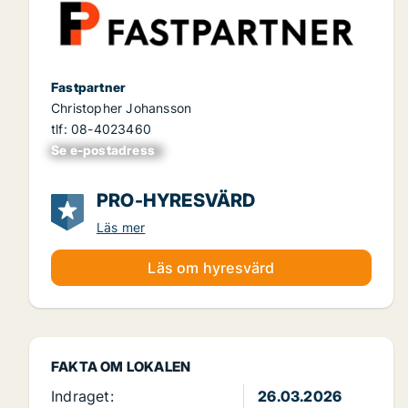
Fastpartner
Christopher Johansson
tlf: 08-4023460
Se e-postadress
xxxxxxxxxxxxxxx
PRO-HYRESVÄRD
Läs mer
Läs om hyresvärd
FAKTA OM LOKALEN
Indraget:
26.03.2026