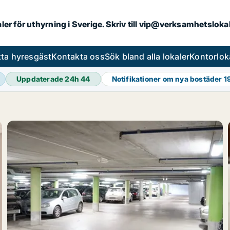
aler för uthyrning i Sverige. Skriv till vip@verksamhetslok
tta hyresgäst
Kontakta oss
Sök bland alla lokaler
Kontorlok
Uppdaterade 24h
44
Notifikationer om nya bostäder
1