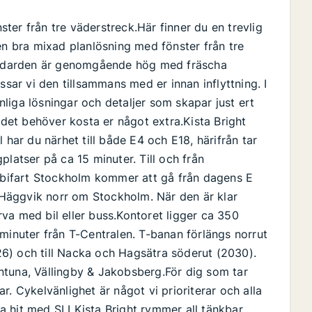
ter från tre väderstreck.Här finner du en trevlig
en bra mixad planlösning med fönster från tre
tandarden är genomgående hög med fräscha
ssar vi den tillsammans med er innan inflyttning. I
liga lösningar och detaljer som skapar just ert
 det behöver kosta er något extra.Kista Bright
 har du närhet till både E4 och E18, härifrån tar
platser på ca 15 minuter. Till och från
örbifart Stockholm kommer att gå från dagens E
h Häggvik norr om Stockholm. När den är klar
va med bil eller buss.Kontoret ligger ca 350
minuter från T-Centralen. T-banan förlängs norrut
026) och till Nacka och Hagsätra söderut (2030).
ntuna, Vällingby & Jakobsberg.För dig som tar
gar. Cykelvänlighet är något vi prioriterar och alla
tta hit med SLI Kista Bright rymmer all tänkbar