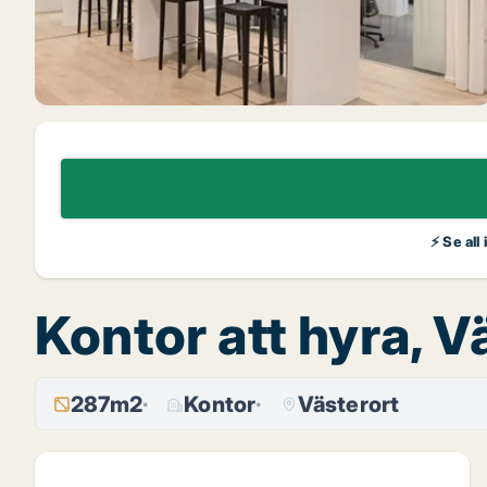
⚡ Se all
Kontor att hyra, V
287m2
Kontor
Västerort