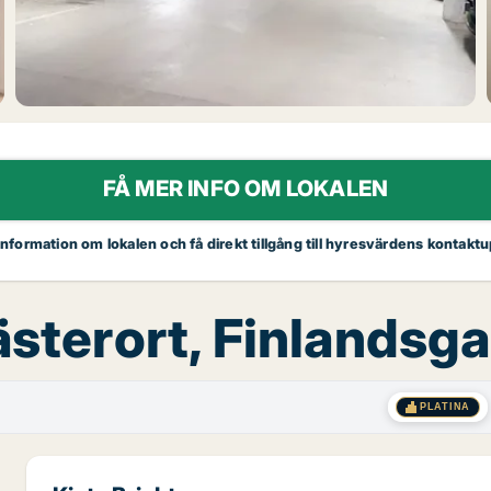
FÅ MER INFO OM LOKALEN
 information om lokalen och få direkt tillgång till hyresvärdens kontaktu
ästerort, Finlandsg
PLATINA