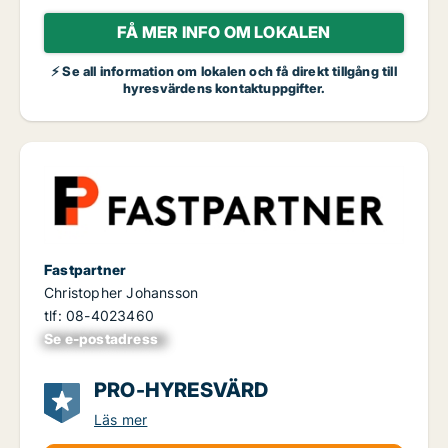
FÅ MER INFO OM LOKALEN
⚡ Se all information om lokalen och få direkt tillgång till
hyresvärdens kontaktuppgifter.
Fastpartner
Christopher Johansson
tlf: 08-4023460
Se e-postadress
xxxxxxxxxxxxxxx
PRO-HYRESVÄRD
Läs mer