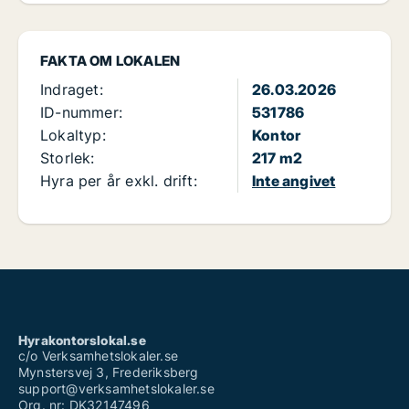
FAKTA OM LOKALEN
Indraget:
26.03.2026
ID-nummer:
531786
Lokaltyp:
Kontor
Storlek:
217 m2
Hyra per år exkl. drift:
Inte angivet
Hyrakontorslokal.se
c/o Verksamhetslokaler.se
Mynstersvej 3, Frederiksberg
support@verksamhetslokaler.se
Org. nr: DK32147496