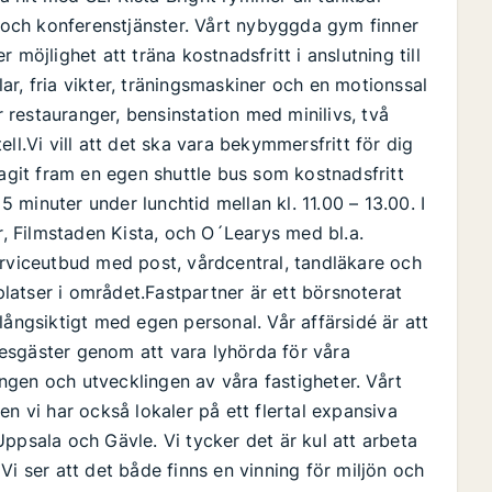
r och konferenstjänster. Vårt nybyggda gym finner
möjlighet att träna kostnadsfritt i anslutning till
r, fria vikter, träningsmaskiner och en motionssal
r restauranger, bensinstation med minilivs, två
.Vi vill att det ska vara bekymmersfritt för dig
tagit fram en egen shuttle bus som kostnadsfritt
 5 minuter under lunchtid mellan kl. 11.00 – 13.00. I
er, Filmstaden Kista, och O´Learys med bl.a.
erviceutbud med post, vårdcentral, tandläkare och
atser i området.Fastpartner är ett börsnoterat
långsiktigt med egen personal. Vår affärsidé är att
esgäster genom att vara lyhörda för våra
gen och utvecklingen av våra fastigheter. Vårt
en vi har också lokaler på ett flertal expansiva
ppsala och Gävle. Vi tycker det är kul att arbeta
Vi ser att det både finns en vinning för miljön och