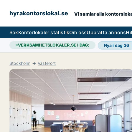
hyrakontorslokal.se
Vi samlar alla kontorslok
Sök
Kontorlokaler statistik
Om oss
Upprätta annons
Hi
VERKSAMHETSLOKALER.SE I DAG;
Nya i dag
36
Stockholm
Västerort