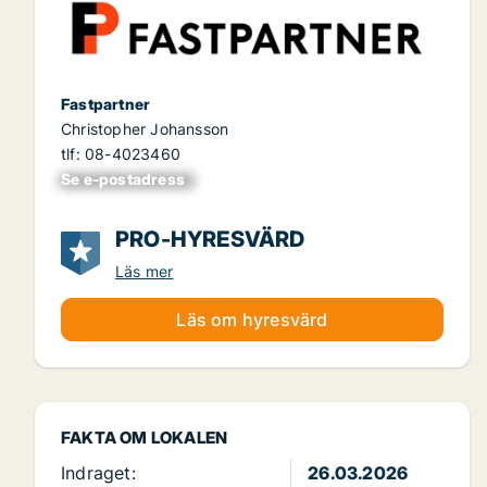
Fastpartner
Christopher Johansson
tlf: 08-4023460
Se e-postadress
xxxxxxxxxxxxxxx
PRO-HYRESVÄRD
Läs mer
Läs om hyresvärd
FAKTA OM LOKALEN
Indraget:
26.03.2026