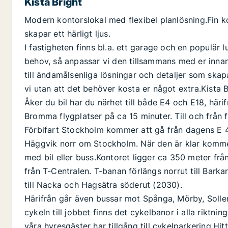
Kista Bright
Modern kontorslokal med flexibel planlösning.Fin k
skapar ett härligt ljus.
I fastigheten finns bl.a. ett garage och en populär 
behov, så anpassar vi den tillsammans med er innan
till ändamålsenliga lösningar och detaljer som skapa
vi utan att det behöver kosta er något extra.Kista 
Åker du bil har du närhet till både E4 och E18, härif
Bromma flygplatser på ca 15 minuter. Till och från 
Förbifart Stockholm kommer att gå från dagens E 4/
Häggvik norr om Stockholm. När den är klar kommer
med bil eller buss.Kontoret ligger ca 350 meter frå
från T-Centralen. T-banan förlängs norrut till Barka
till Nacka och Hagsätra söderut (2030).
Härifrån går även bussar mot Spånga, Mörby, Solle
cykeln till jobbet finns det cykelbanor i alla riktnin
våra hyresgäster har tillgång till cykelparkering.Hi