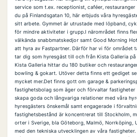
service som t.ex. receptionist, caféer, restaurange
du på Finlandsgatan 10, här erbjuds våra hyresgäster 
sitt arbete. Gymmet är utrustade med löpband, cykla
för mindre aktiviteter i grupp.I närområdet finns fle
välkända snabbmatskedjor samt Good Morning Hotell
att hyra av Fastpartner. Därför har vi för området 
tar dig som hyresgäst till och från Kista Galleria på
Kista Galleria hittar du 180 butiker och restaurang
bowling & gokart. Utöver detta finns ett gediget s
mycket mer.Det finns gott om garage & parkeringspl
fastighetsbolag som äger och förvaltar fastigheter 
skapa goda och långvariga relationer med våra hyr
hyresgästers önskemål samt engagerade i förvaltnin
fastighetsbestånd är koncentrerat till Stockholm, m
orter i Sverige, bla Göteborg, Malmö, Norrköping, U
med den tekniska utvecklingen av våra fastigheter. 