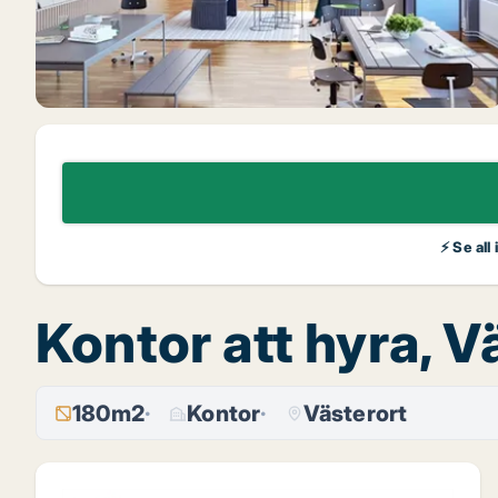
⚡ Se all
Kontor att hyra, V
180m2
Kontor
Västerort