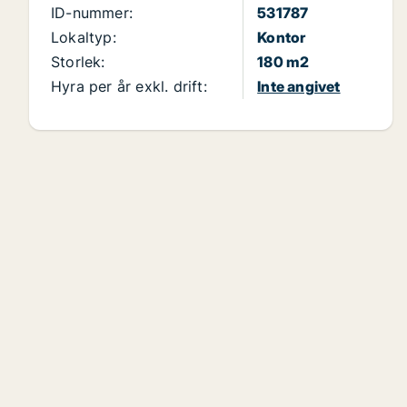
ID-nummer:
531787
Lokaltyp:
Kontor
Storlek:
180 m2
Hyra per år exkl. drift:
Inte angivet