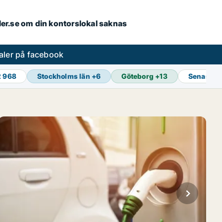
aler.se om din kontorslokal saknas
aler på facebook
2 968
Stockholms län
+
6
Göteborg
+
13
Senaste 