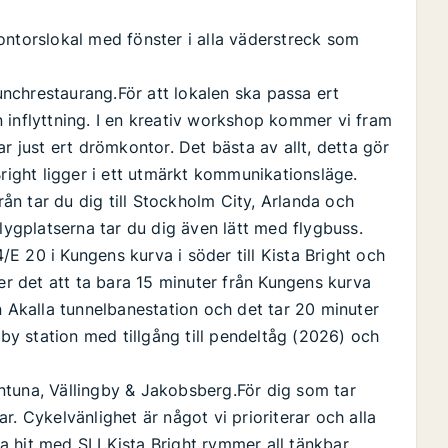
ontorslokal med fönster i alla väderstreck som
lunchrestaurang.För att lokalen ska passa ert
 inflyttning. I en kreativ workshop kommer vi fram
r just ert drömkontor. Det bästa av allt, detta gör
Bright ligger i ett utmärkt kommunikationsläge.
rån tar du dig till Stockholm City, Arlanda och
flygplatserna tar du dig även lätt med flygbuss.
E 20 i Kungens kurva i söder till Kista Bright och
 det att ta bara 15 minuter från Kungens kurva
n Akalla tunnelbanestation och det tar 20 minuter
rby station med tillgång till pendeltåg (2026) och
ntuna, Vällingby & Jakobsberg.För dig som tar
gar. Cykelvänlighet är något vi prioriterar och alla
tta hit med SLI Kista Bright rymmer all tänkbar