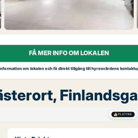
FÅ MER INFO OM LOKALEN
 information om lokalen och få direkt tillgång till hyresvärdens kontaktu
ästerort, Finlandsg
PLATINA