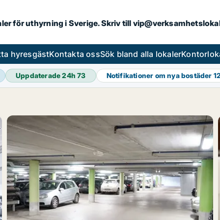
aler för uthyrning i Sverige. Skriv till vip@verksamhetslok
tta hyresgäst
Kontakta oss
Sök bland alla lokaler
Kontorlok
Uppdaterade 24h
73
Notifikationer om nya bostäder
1