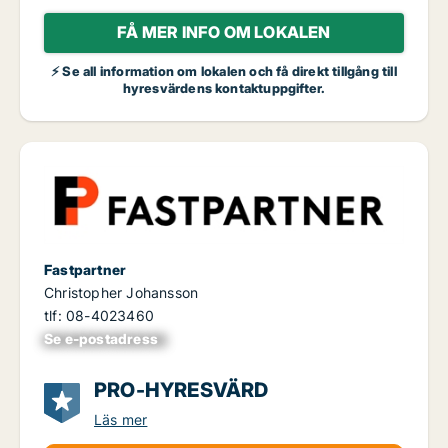
FÅ MER INFO OM LOKALEN
⚡ Se all information om lokalen och få direkt tillgång till
hyresvärdens kontaktuppgifter.
Fastpartner
Christopher Johansson
tlf: 08-4023460
Se e-postadress
xxxxxxxxxxxxxxx
PRO-HYRESVÄRD
Läs mer