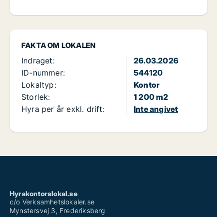
FAKTA OM LOKALEN
Indraget:
26.03.2026
ID-nummer:
544120
Lokaltyp:
Kontor
Storlek:
1 200 m2
Hyra per år exkl. drift:
Inte angivet
Hyrakontorslokal.se
c/o Verksamhetslokaler.se
Mynstersvej 3, Frederiksberg