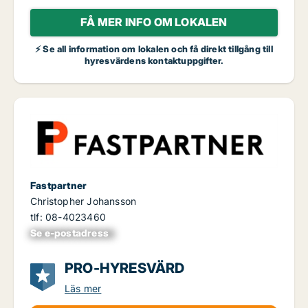
FÅ MER INFO OM LOKALEN
⚡ Se all information om lokalen och få direkt tillgång till
hyresvärdens kontaktuppgifter.
Fastpartner
Christopher Johansson
tlf: 08-4023460
Se e-postadress
xxxxxxxxxxxxxxx
PRO-HYRESVÄRD
Läs mer