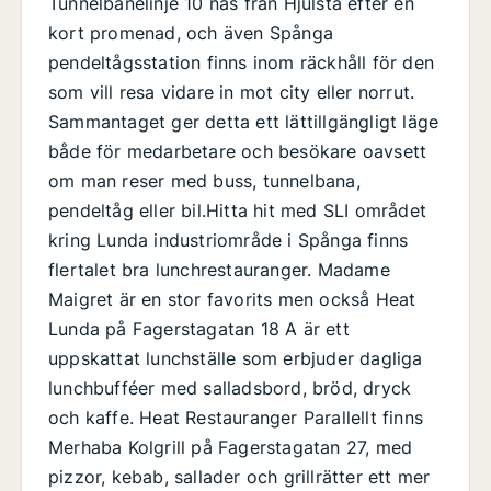
Tunnelbanelinje 10 nås från Hjulsta efter en
kort promenad, och även Spånga
pendeltågsstation finns inom räckhåll för den
som vill resa vidare in mot city eller norrut.
Sammantaget ger detta ett lättillgängligt läge
både för medarbetare och besökare oavsett
om man reser med buss, tunnelbana,
pendeltåg eller bil.Hitta hit med SLI området
kring Lunda industriområde i Spånga finns
flertalet bra lunchrestauranger. Madame
Maigret är en stor favorits men också Heat
Lunda på Fagerstagatan 18 A är ett
uppskattat lunchställe som erbjuder dagliga
lunchbufféer med salladsbord, bröd, dryck
och kaffe. Heat Restauranger Parallellt finns
Merhaba Kolgrill på Fagerstagatan 27, med
pizzor, kebab, sallader och grillrätter ett mer