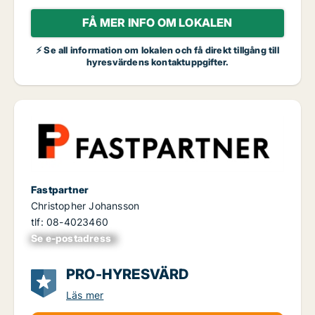
FÅ MER INFO OM LOKALEN
⚡ Se all information om lokalen och få direkt tillgång till
hyresvärdens kontaktuppgifter.
Fastpartner
Christopher Johansson
tlf: 08-4023460
Se e-postadress
xxxxxxxxxxxxxxx
PRO-HYRESVÄRD
Läs mer