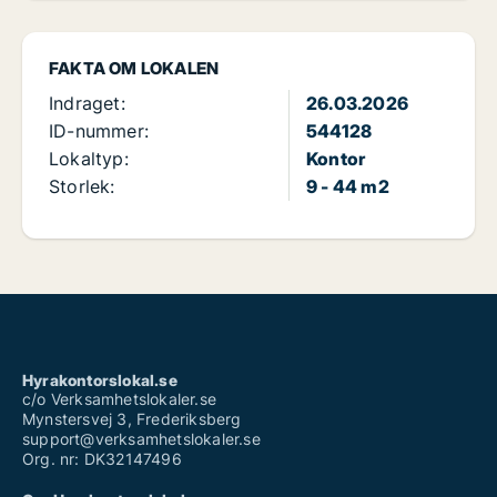
FAKTA OM LOKALEN
Indraget:
26.03.2026
ID-nummer:
544128
Lokaltyp:
Kontor
Storlek:
9 - 44 m2
Hyrakontorslokal.se
c/o Verksamhetslokaler.se
Mynstersvej 3, Frederiksberg
support@verksamhetslokaler.se
Org. nr: DK32147496