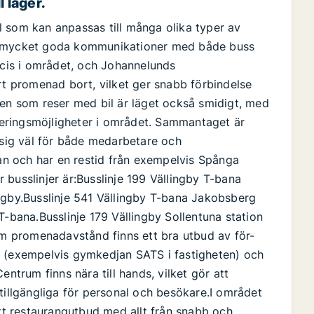
 lager.
 som kan anpassas till många olika typer av
ar mycket goda kommunikationer med både buss
ecis i området, och Johannelunds
rt promenad bort, vilket ger snabb förbindelse
den som reser med bil är läget också smidigt, med
rkeringsmöjligheter i området. Sammantaget är
 sig väl för både medarbetare och
tan och har en restid från exempelvis Spånga
er busslinjer är:Busslinje 199 Vällingby T-bana
ngby.Busslinje 541 Vällingby T-bana Jakobsberg
T-bana.Busslinje 179 Vällingby Sollentuna station
nom promenadavstånd finns ett bra utbud av för-
m (exempelvis gymkedjan SATS i fastigheten) och
entrum finns nära till hands, vilket gör att
tillgängliga för personal och besökare.I området
ett restaurangutbud med allt från snabb och