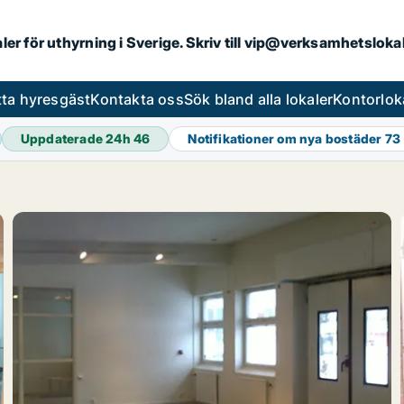
aler för uthyrning i Sverige. Skriv till vip@verksamhetslok
tta hyresgäst
Kontakta oss
Sök bland alla lokaler
Kontorlok
Uppdaterade 24h
46
Notifikationer om nya bostäder
73