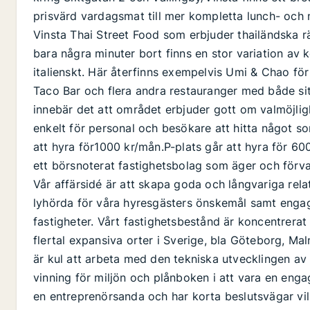
prisvärd vardagsmat till mer kompletta lunch- och 
Vinsta Thai Street Food som erbjuder thailändska r
bara några minuter bort finns en stor variation av 
italienskt. Här återfinns exempelvis Umi & Chao för 
Taco Bar och flera andra restauranger med både s
innebär det att området erbjuder gott om valmöjlig
enkelt för personal och besökare att hitta något 
att hyra för1000 kr/mån.P-plats går att hyra för 6
ett börsnoterat fastighetsbolag som äger och förva
Vår affärsidé är att skapa goda och långvariga rel
lyhörda för våra hyresgästers önskemål samt engag
fastigheter. Vårt fastighetsbestånd är koncentrerat 
flertal expansiva orter i Sverige, bla Göteborg, Ma
är kul att arbeta med den tekniska utvecklingen av v
vinning för miljön och plånboken i att vara en eng
en entreprenörsanda och har korta beslutsvägar vi