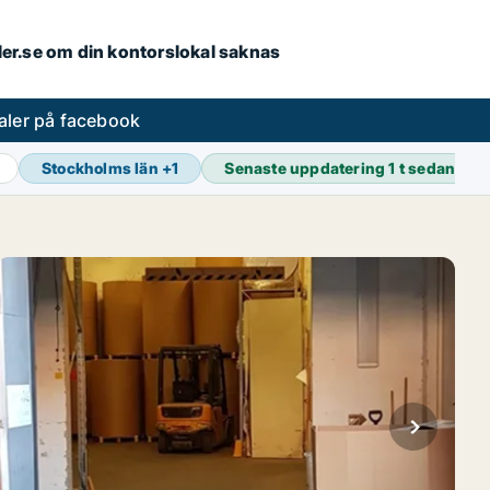
aler.se om din kontorslokal saknas
aler på facebook
Stockholms län
+
1
Senaste uppdatering
1 t sedan