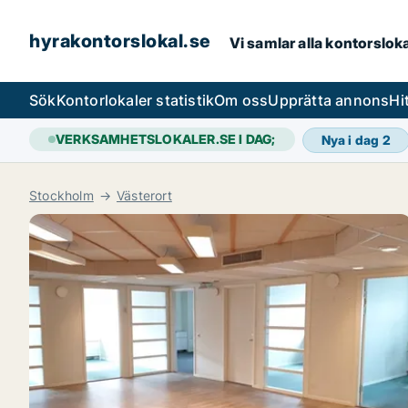
hyrakontorslokal.se
Vi samlar alla kontorslok
Sök
Kontorlokaler statistik
Om oss
Upprätta annons
Hi
VERKSAMHETSLOKALER.SE I DAG;
Nya i dag
2
Stockholm
Västerort