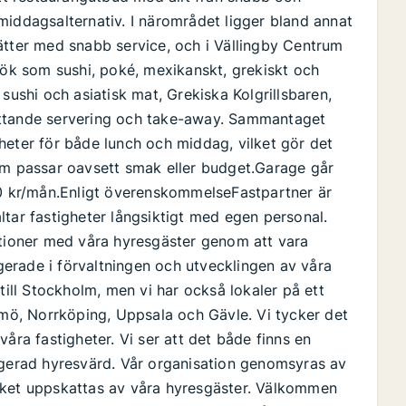
middagsalternativ. I närområdet ligger bland annat
ätter med snabb service, och i Vällingby Centrum
kök som sushi, poké, mexikanskt, grekiskt och
sushi och asiatisk mat, Grekiska Kolgrillsbaren,
ittande servering och take-away. Sammantaget
heter för både lunch och middag, vilket gör det
som passar oavsett smak eller budget.Garage går
00 kr/mån.Enligt överenskommelseFastpartner är
ltar fastigheter långsiktigt med egen personal.
ationer med våra hyresgäster genom att vara
erade i förvaltningen och utvecklingen av våra
till Stockholm, men vi har också lokaler på ett
lmö, Norrköping, Uppsala och Gävle. Vi tycker det
åra fastigheter. Vi ser att det både finns en
agerad hyresvärd. Vår organisation genomsyras av
lket uppskattas av våra hyresgäster. Välkommen