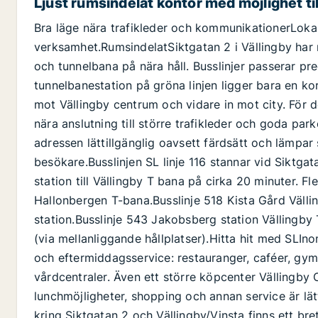
Ljust rumsindelat kontor med möjlighet till
Bra läge nära trafikleder och kommunikationerLokal
verksamhet.RumsindelatSiktgatan 2 i Vällingby h
och tunnelbana på nära håll. Busslinjer passerar pr
tunnelbanestation på gröna linjen ligger bara en ko
mot Vällingby centrum och vidare in mot city. För 
nära anslutning till större trafikleder och goda pa
adressen lättillgänglig oavsett färdsätt och lämpar
besökare.Busslinjen SL linje 116 stannar vid Siktga
station till Vällingby T bana på cirka 20 minuter. Fl
Hallonbergen T-bana.Busslinje 518 Kista Gård Välli
station.Busslinje 543 Jakobsberg station Vällingby 
(via mellanliggande hållplatser).Hitta hit med SLI
och eftermiddagsservice: restauranger, caféer, gy
vårdcentraler. Även ett större köpcenter Vällingby C
lunchmöjligheter, shopping och annan service är lät
kring Siktgatan 2 och Vällingby/Vinsta finns ett br