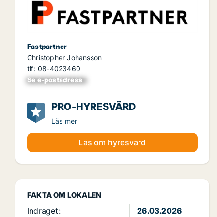
Fastpartner
Christopher Johansson
tlf: 08-4023460
Se e-postadress
xxxxxxxxxxxxxxx
PRO-HYRESVÄRD
Läs mer
Läs om hyresvärd
FAKTA OM LOKALEN
Indraget:
26.03.2026