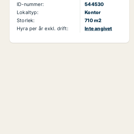
ID-nummer:
544530
Lokaltyp:
Kontor
Storlek:
710 m2
Hyra per år exkl. drift:
Inte angivet