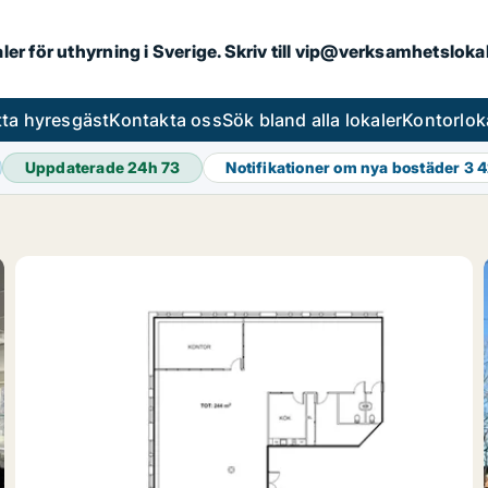
aler för uthyrning i Sverige. Skriv till vip@verksamhetslok
tta hyresgäst
Kontakta oss
Sök bland alla lokaler
Kontorlok
Uppdaterade 24h
73
Notifikationer om nya bostäder
3 