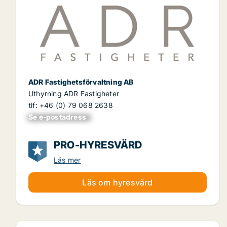
ADR Fastighetsförvaltning AB
Uthyrning ADR Fastigheter
tlf: +46 (0) 79 068 2638
Se e-postadress
xxxxxxxxxxxxxxx
PRO-HYRESVÄRD
Läs mer
Läs om hyresvärd