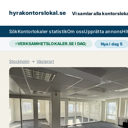
hyrakontorslokal.se
Vi samlar alla kontorslok
Sök
Kontorlokaler statistik
Om oss
Upprätta annons
Hi
VERKSAMHETSLOKALER.SE I DAG;
Nya i dag
5
Stockholm
Västerort