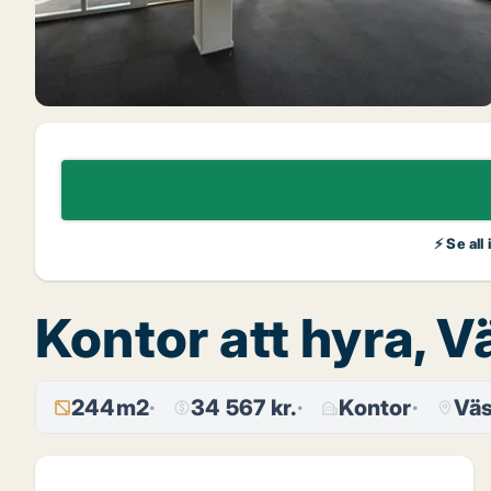
⚡ Se all
Kontor att hyra, V
244m2
34 567 kr.
Kontor
Väs