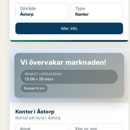
Område
Type
Åstorp
Kontor
Mer info
Kontor i Åstorp
Vi övervakar marknaden!
SENAST UPPDATERAD
13:06 • 26 mars
Skapad 4 mo
Kontor i Åstorp
Kontor att hyra i Åstorp
Areal
Pris pr. md.