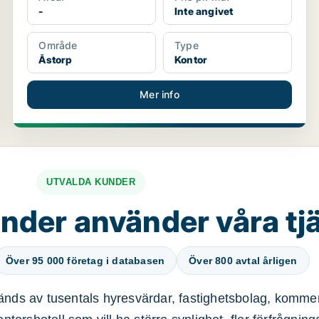
-
Inte angivet
Område
Type
Åstorp
Kontor
Mer info
UTVALDA KUNDER
nder använder våra tj
Över 95 000 företag i databasen
Över 800 avtal årligen
nds av tusentals hyresvärdar, fastighetsbolag, kommer