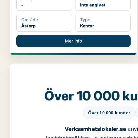
-
Inte angivet
Område
Type
Åstorp
Kontor
Mer info
Över 10 000 ku
Över 10 000 kunder
Verksamhetslokaler.se
anvä