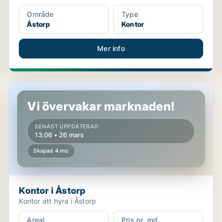
Område
Type
Åstorp
Kontor
Mer info
Kontor i Åstorp
Vi övervakar marknaden!
SENAST UPPDATERAD
13:06 • 26 mars
Skapad 4 mo
Kontor i Åstorp
Kontor att hyra i Åstorp
Areal
Pris pr. md.