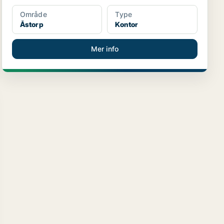
Område
Type
Åstorp
Kontor
Mer info