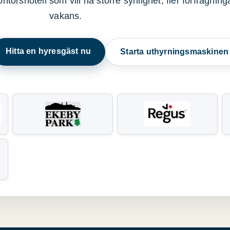
ntorshotell som vill ha större synlighet, fler förfrågnin
vakans.
Hitta en hyresgäst nu
Starta uthyrningsmaskine