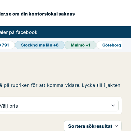
aler.se om din kontorslokal saknas
aler på facebook
8 791
Stockholms län
+
6
Malmö
+
1
Göteborg
+
1
 på rubriken för att komma vidare. Lycka till i jakten
Välj pris
Sortera sökresultat