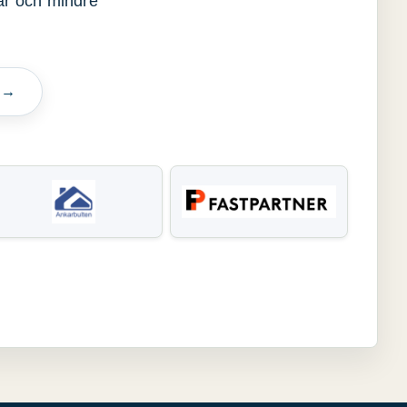
gar och mindre
n →