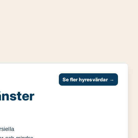
Se fler hyresvärdar
→
änster
siella