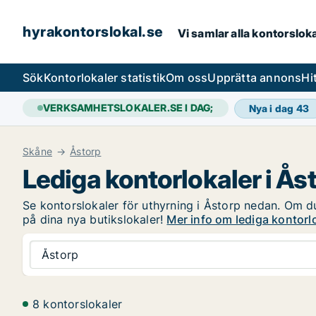
hyrakontorslokal.se
Vi samlar alla kontorslok
Sök
Kontorlokaler statistik
Om oss
Upprätta annons
Hi
VERKSAMHETSLOKALER.SE I DAG;
Nya i dag
43
Skåne
Åstorp
Lediga kontorlokaler i Ås
Se kontorslokaler för uthyrning i Åstorp nedan. Om du 
på dina nya butikslokaler!
Mer info om lediga kontorlo
Åstorp
8 kontorslokaler