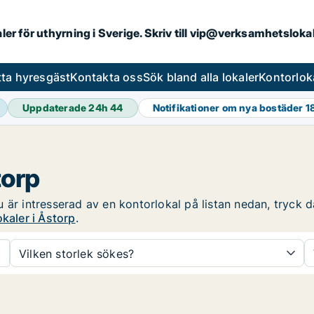
aler för uthyrning i Sverige. Skriv till vip@verksamhetslok
tta hyresgäst
Kontakta oss
Sök bland alla lokaler
Kontorlok
Uppdaterade 24h
44
Notifikationer om nya bostäder
1
torp
är intresserad av en kontorlokal på listan nedan, tryck då
kaler i Åstorp
.
Vilken storlek sökes?