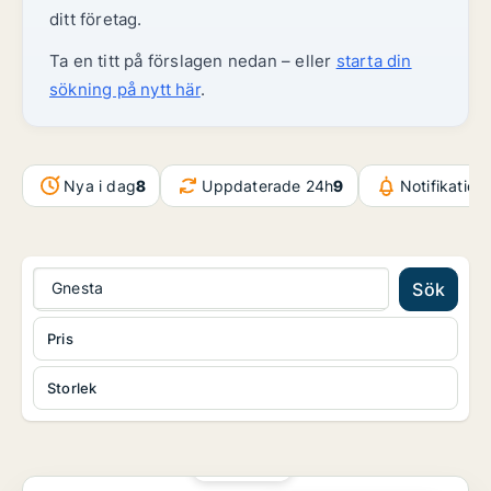
ditt företag.
Ta en titt på förslagen nedan – eller
starta din
sökning på nytt här
.
Nya i dag
8
Uppdaterade 24h
9
Notifikatio
Gnesta
Sök
Pris
Storlek
PLATINA
Kontor i Strängnäs