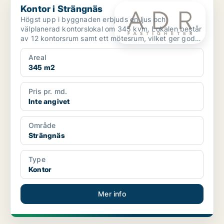
Kontor i Strängnäs
Högst upp i byggnaden erbjuds en ljus och
välplanerad kontorslokal om 345 kvm. Lokalen består
av 12 kontorsrum samt ett mötesrum, vilket ger goda
möjligheter...
Areal
345 m2
Pris pr. md.
Inte angivet
Område
Strängnäs
Type
Kontor
Mer info
PLATINA