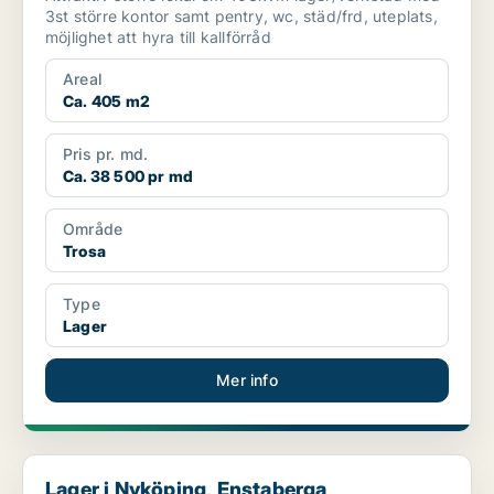
3st större kontor samt pentry, wc, städ/frd, uteplats,
möjlighet att hyra till kallförråd
Areal
Ca. 405 m2
Pris pr. md.
Ca. 38 500 pr md
Område
Trosa
Type
Lager
Mer info
Lager i Nyköping, Enstaberga
Lager i Nyköping, Enstaberga