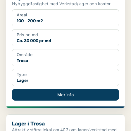
Nybyggdfastighet med Verkstad/lager och kontor
Areal
100 - 200 m2
Pris pr. md.
Ca. 30 000 pr md
Område
Trosa
Type
Lager
Mer info
Lager i Trosa
Lager i Trosa
Attraktiv större lokal om 403kvm lager/verkstad med