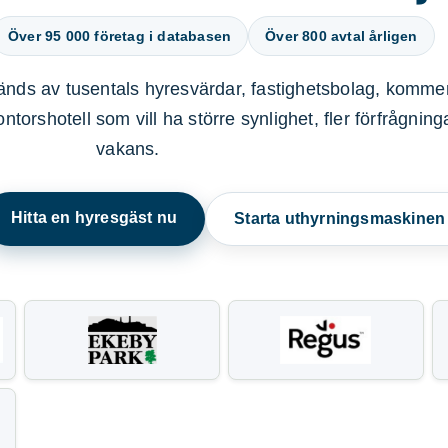
Över 95 000 företag i databasen
Över 800 avtal årligen
nds av tusentals hyresvärdar, fastighetsbolag, kommer
ntorshotell som vill ha större synlighet, fler förfrågnin
vakans.
Hitta en hyresgäst nu
Starta uthyrningsmaskine