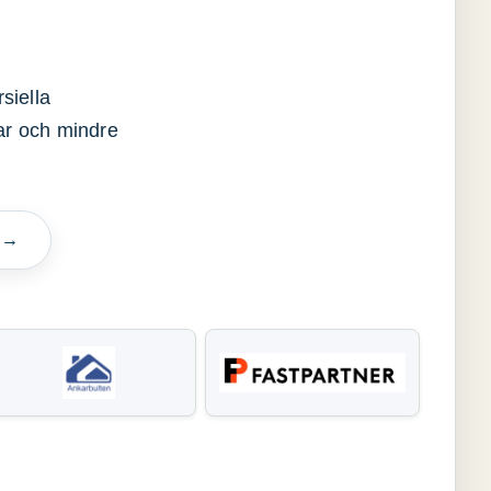
siella
gar och mindre
n →