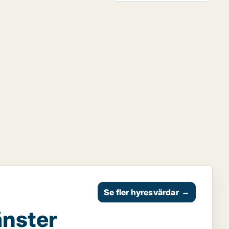
Se fler hyresvärdar
→
änster