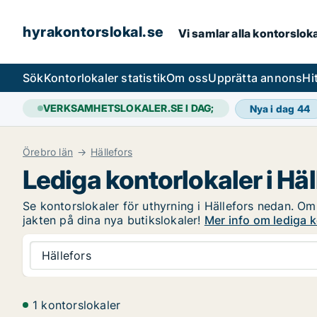
hyrakontorslokal.se
Vi samlar alla kontorslok
Sök
Kontorlokaler statistik
Om oss
Upprätta annons
Hi
VERKSAMHETSLOKALER.SE I DAG;
Nya i dag
44
Örebro län
Hällefors
Lediga kontorlokaler i Häl
Se kontorslokaler för uthyrning i Hällefors nedan. Om 
jakten på dina nya butikslokaler!
Mer info om lediga k
Hällefors
1 kontorslokaler