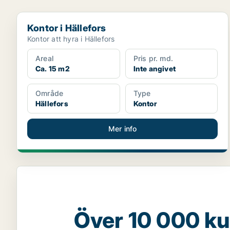
Kontor i Hällefors
Kontor i Hällefors
Kontor att hyra i Hällefors
Areal
Pris pr. md.
Ca. 15 m2
Inte angivet
Område
Type
Hällefors
Kontor
Mer info
Över 10 000 ku