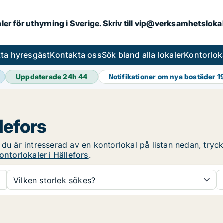
aler för uthyrning i Sverige. Skriv till vip@verksamhetslok
tta hyresgäst
Kontakta oss
Sök bland alla lokaler
Kontorlok
Uppdaterade 24h
44
Notifikationer om nya bostäder
1
lefors
du är intresserad av en kontorlokal på listan nedan, tryck
ontorlokaler i Hällefors
.
Vilken storlek sökes?