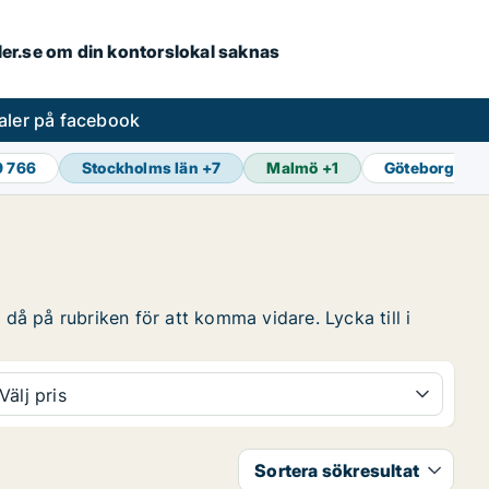
aler.se om din kontorslokal saknas
aler på facebook
9 766
Stockholms län
+
7
Malmö
+
1
Göteborg
+
1
 då på rubriken för att komma vidare. Lycka till i
Välj pris
Sortera sökresultat